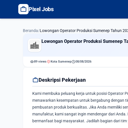
work
Pixel Jobs
Beranda
/
Lowongan Operator Produksi Sumenep Tahun 20
Lowongan Operator Produksi Sumenep T
visibility
location_on
schedule
89 views
Kota Sumenep
08/08/2026
work
Deskripsi Pekerjaan
Kami membuka peluang kerja untuk posisi Operator Pr
menawarkan kesempatan untuk bergabung dengan tim 
pembuatan produk berkualitas. Jika Anda memiliki se
manufaktur, kami sangat ingin mendengar dari Anda
bermanfaat bagi masyarakat. Jadilah bagian dari tim