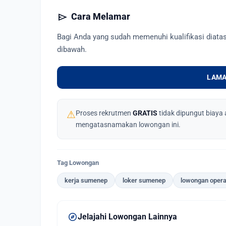
send
Cara Melamar
Bagi Anda yang sudah memenuhi kualifikasi diata
dibawah.
LAMA
⚠
Proses rekrutmen
GRATIS
tidak dipungut biaya 
mengatasnamakan lowongan ini.
Tag Lowongan
kerja sumenep
loker sumenep
lowongan opera
explore
Jelajahi Lowongan Lainnya