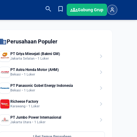
search
bookmark
groups
Gabung Grup
domain
Perusahaan Populer
PT Griya Miesejati (Bakmi GM)
chevron_right
Jakarta Selatan • 1 Loker
PT Astra Honda Motor (AHM)
chevron_right
Bekasi • 1 Loker
PT Panasonic Gobel Energy Indonesia
chevron_right
Bekasi • 1 Loker
Richeese Factory
chevron_right
Karawang • 1 Loker
PT Jumbo Power Internasional
chevron_right
Jakarta Utara • 1 Loker
Lihat Semua Perusahaan