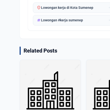
location_on
arrow_
Lowongan kerja di Kota Sumenep
tag
arrow_
Lowongan #kerja sumenep
Related Posts