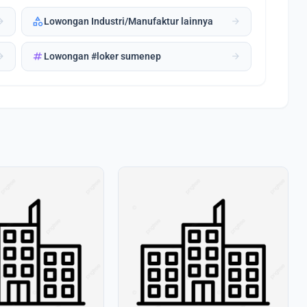
category
forward
arrow_forward
Lowongan Industri/Manufaktur lainnya
tag
forward
arrow_forward
Lowongan #loker sumenep