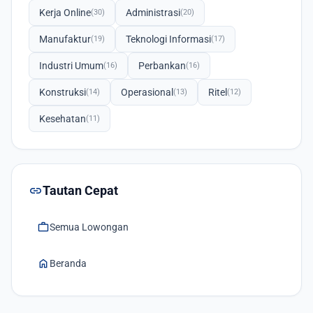
Kerja Online
Administrasi
(30)
(20)
Manufaktur
Teknologi Informasi
(19)
(17)
Industri Umum
Perbankan
(16)
(16)
Konstruksi
Operasional
Ritel
(14)
(13)
(12)
Kesehatan
(11)
link
Tautan Cepat
work
Semua Lowongan
home
Beranda