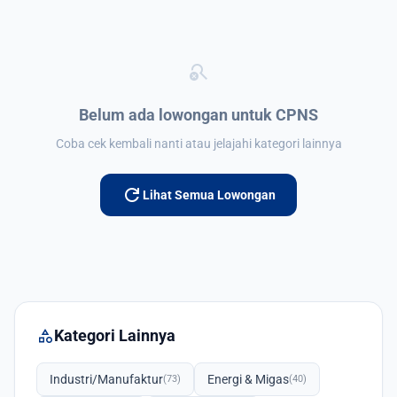
search_off
Belum ada lowongan untuk CPNS
Coba cek kembali nanti atau jelajahi kategori lainnya
refresh
Lihat Semua Lowongan
category
Kategori Lainnya
Industri/Manufaktur
Energi & Migas
(73)
(40)