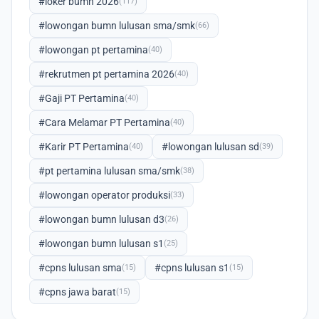
#loker bumn 2026
(117)
#lowongan bumn lulusan sma/smk
(66)
#lowongan pt pertamina
(40)
#rekrutmen pt pertamina 2026
(40)
#Gaji PT Pertamina
(40)
#Cara Melamar PT Pertamina
(40)
#Karir PT Pertamina
#lowongan lulusan sd
(40)
(39)
#pt pertamina lulusan sma/smk
(38)
#lowongan operator produksi
(33)
#lowongan bumn lulusan d3
(26)
#lowongan bumn lulusan s1
(25)
#cpns lulusan sma
#cpns lulusan s1
(15)
(15)
#cpns jawa barat
(15)