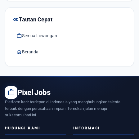
link
Tautan Cepat
work
Semua Lowongan
home
Beranda
work
Pixel Jobs
Platform karir terdepan di Indonesia yang menghubungkan talenta
terbaik dengan perusahaan impian. Temukan jalan menuju
suksesmu hari ini.
HUBUNGI KAMI
INFORMASI