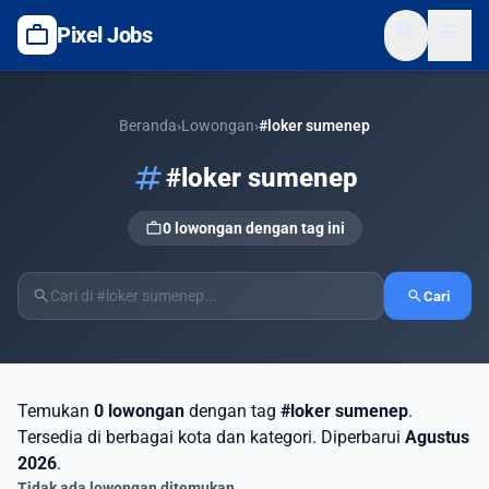
search
menu
work
Pixel Jobs
Beranda
›
Lowongan
›
#loker sumenep
tag
#loker sumenep
work
0 lowongan dengan tag ini
search
search
Cari
Temukan
0 lowongan
dengan tag
#loker sumenep
.
Tersedia di berbagai kota dan kategori. Diperbarui
Agustus
2026
.
Tidak ada lowongan ditemukan