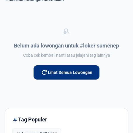
search_off
Belum ada lowongan untuk #loker sumenep
Coba cek kembali nanti atau jelajahi tag lainnya
refresh
Lihat Semua Lowongan
tag
Tag Populer