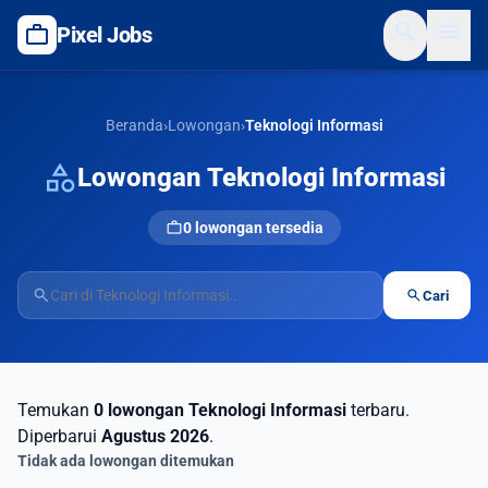
search
menu
work
Pixel Jobs
Beranda
›
Lowongan
›
Teknologi Informasi
category
Lowongan Teknologi Informasi
work
0 lowongan tersedia
search
search
Cari
Temukan
0 lowongan Teknologi Informasi
terbaru.
Diperbarui
Agustus 2026
.
Tidak ada lowongan ditemukan