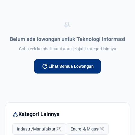
search_off
Belum ada lowongan untuk Teknologi Informasi
Coba cek kembali nanti atau jelajahi kategori lainnya
refresh
Lihat Semua Lowongan
category
Kategori Lainnya
Industri/Manufaktur
Energi & Migas
(73)
(40)