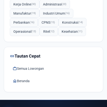
Kerja Online
Administrasi
(30)
(20)
Manufaktur
Industri Umum
(19)
(16)
Perbankan
CPNS
Konstruksi
(16)
(15)
(14)
Operasional
Ritel
Kesehatan
(13)
(12)
(11)
link
Tautan Cepat
work
Semua Lowongan
home
Beranda