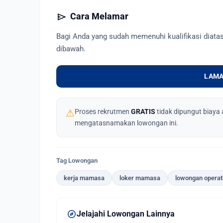
send
Cara Melamar
Bagi Anda yang sudah memenuhi kualifikasi diata
dibawah.
LAMA
⚠
Proses rekrutmen
GRATIS
tidak dipungut biaya 
mengatasnamakan lowongan ini.
Tag Lowongan
kerja mamasa
loker mamasa
lowongan operat
explore
Jelajahi Lowongan Lainnya