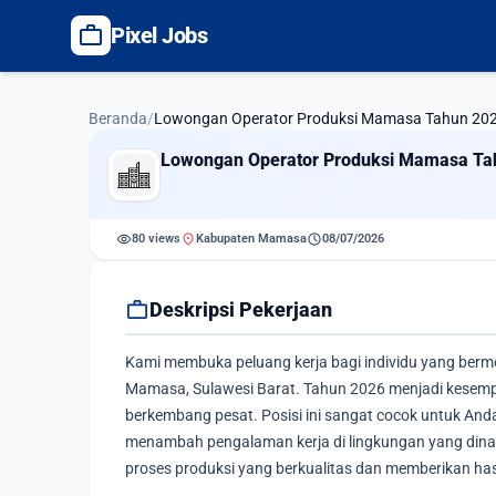
work
Pixel Jobs
Beranda
/
Lowongan Operator Produksi Mamasa Tahun 20
Lowongan Operator Produksi Mamasa Ta
visibility
location_on
schedule
80 views
Kabupaten Mamasa
08/07/2026
work
Deskripsi Pekerjaan
Kami membuka peluang kerja bagi individu yang bermo
Mamasa, Sulawesi Barat. Tahun 2026 menjadi kesempat
berkembang pesat. Posisi ini sangat cocok untuk And
menambah pengalaman kerja di lingkungan yang dina
proses produksi yang berkualitas dan memberikan hasi