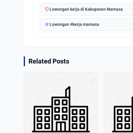
location_on
arrow_
Lowongan kerja di Kabupaten Mamasa
tag
arrow_
Lowongan #kerja mamasa
Related Posts