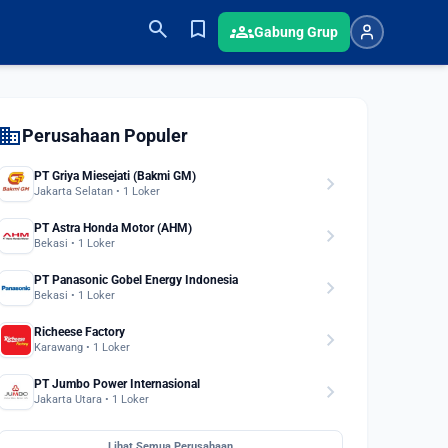
search
bookmark
groups
Gabung Grup
domain
Perusahaan Populer
PT Griya Miesejati (Bakmi GM)
chevron_right
Jakarta Selatan • 1 Loker
PT Astra Honda Motor (AHM)
chevron_right
Bekasi • 1 Loker
PT Panasonic Gobel Energy Indonesia
chevron_right
Bekasi • 1 Loker
Richeese Factory
chevron_right
Karawang • 1 Loker
PT Jumbo Power Internasional
chevron_right
Jakarta Utara • 1 Loker
Lihat Semua Perusahaan