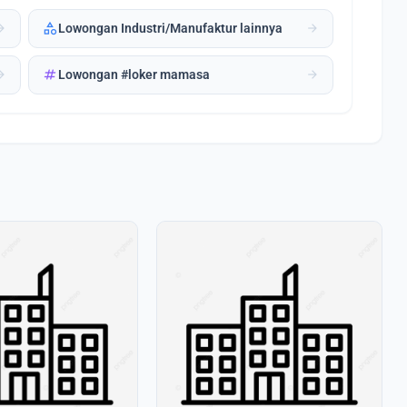
category
forward
arrow_forward
Lowongan Industri/Manufaktur lainnya
tag
forward
arrow_forward
Lowongan #loker mamasa