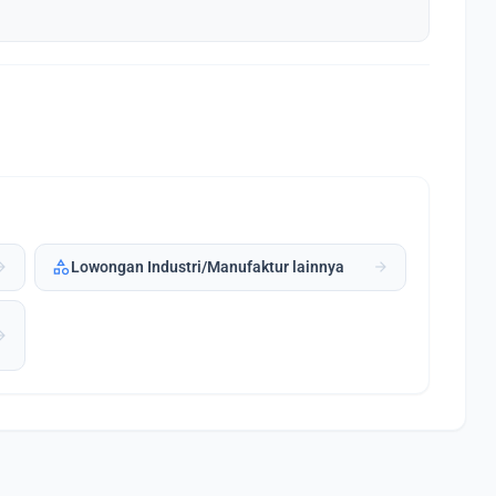
category
forward
arrow_forward
Lowongan Industri/Manufaktur lainnya
forward