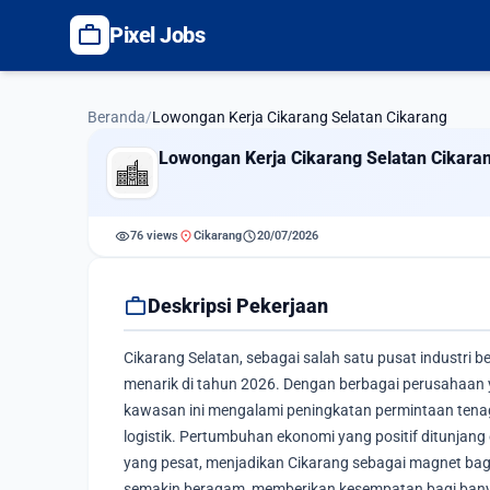
work
Pixel Jobs
Beranda
/
Lowongan Kerja Cikarang Selatan Cikarang
Lowongan Kerja Cikarang Selatan Cikara
visibility
location_on
schedule
76 views
Cikarang
20/07/2026
work
Deskripsi Pekerjaan
Cikarang Selatan, sebagai salah satu pusat industri
menarik di tahun 2026. Dengan berbagai perusahaan 
kawasan ini mengalami peningkatan permintaan tenaga
logistik. Pertumbuhan ekonomi yang positif ditunjang o
yang pesat, menjadikan Cikarang sebagai magnet bagi
semakin beragam, memberikan kesempatan bagi banyak