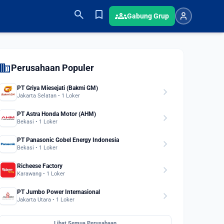
search
bookmark
groups
Gabung Grup
domain
Perusahaan Populer
PT Griya Miesejati (Bakmi GM)
chevron_right
Jakarta Selatan • 1 Loker
PT Astra Honda Motor (AHM)
chevron_right
Bekasi • 1 Loker
PT Panasonic Gobel Energy Indonesia
chevron_right
Bekasi • 1 Loker
Richeese Factory
chevron_right
Karawang • 1 Loker
PT Jumbo Power Internasional
chevron_right
Jakarta Utara • 1 Loker
Lihat Semua Perusahaan