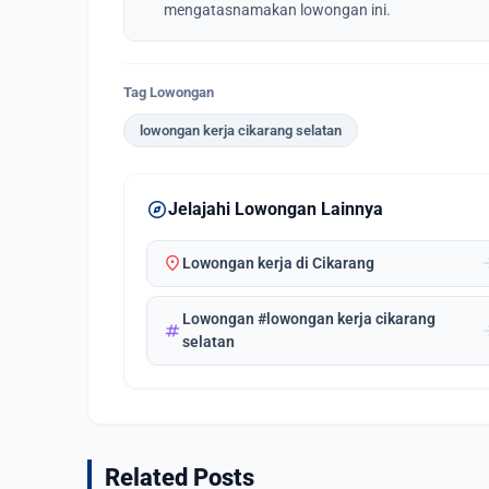
mengatasnamakan lowongan ini.
Tag Lowongan
lowongan kerja cikarang selatan
explore
Jelajahi Lowongan Lainnya
location_on
arrow_
Lowongan kerja di Cikarang
Lowongan #lowongan kerja cikarang
tag
arrow_
selatan
Related Posts