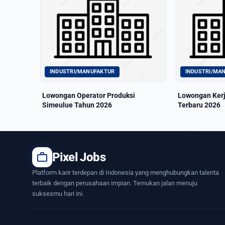
INDUSTRI/MANUFAKTUR
INDUSTRI/MA
Lowongan Operator Produksi
Lowongan Kerj
Simeulue Tahun 2026
Terbaru 2026
work
Pixel Jobs
Platform karir terdepan di Indonesia yang menghubungkan talenta
terbaik dengan perusahaan impian. Temukan jalan menuju
suksesmu hari ini.