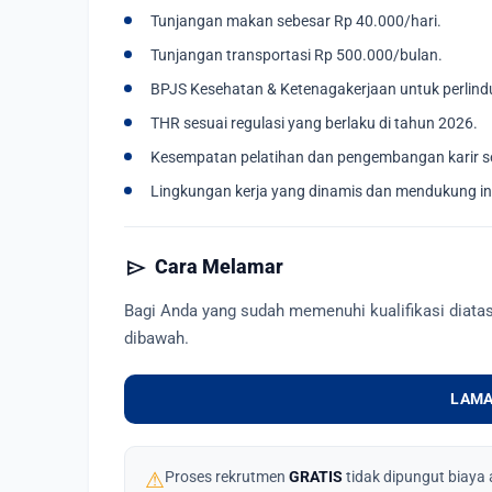
Tunjangan makan sebesar Rp 40.000/hari.
Tunjangan transportasi Rp 500.000/bulan.
BPJS Kesehatan & Ketenagakerjaan untuk perlind
THR sesuai regulasi yang berlaku di tahun 2026.
Kesempatan pelatihan dan pengembangan karir se
Lingkungan kerja yang dinamis dan mendukung in
send
Cara Melamar
Bagi Anda yang sudah memenuhi kualifikasi diata
dibawah.
LAMA
⚠
Proses rekrutmen
GRATIS
tidak dipungut biaya 