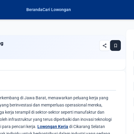
Beranda
Cari Lowongan
ng
share
bookmark
 berkembang di Jawa Barat, menawarkan peluang kerja yang
yang berinvestasi dan memperluas operasional mereka,
 kerja terampil di sektor-sektor seperti manufaktur dan
leh infrastruktur yang terus diperbaiki dan inovasi teknologi
 para pencari kerja.
Lowongan Kerja
di Cikarang Selatan
 individu untuk berkontribusi dalam industri yang sedang