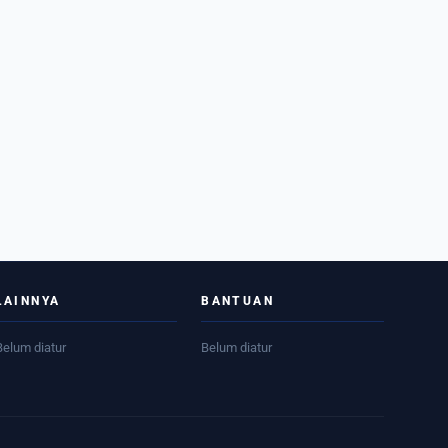
LAINNYA
BANTUAN
Belum diatur
Belum diatur