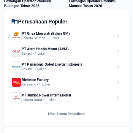
Lowongan Operator Produksi
Lowongan Operator Produksi
Bulungan Tahun 2026
Mamasa Tahun 2026
domain
Perusahaan Populer
PT Griya Miesejati (Bakmi GM)
chevron_right
Jakarta Selatan • 1 Loker
PT Astra Honda Motor (AHM)
chevron_right
Bekasi • 1 Loker
PT Panasonic Gobel Energy Indonesia
chevron_right
Bekasi • 1 Loker
Richeese Factory
chevron_right
Karawang • 1 Loker
PT Jumbo Power Internasional
chevron_right
Jakarta Utara • 1 Loker
Lihat Semua Perusahaan