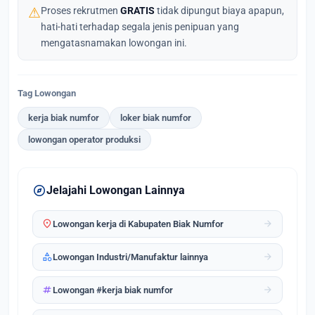
⚠
Proses rekrutmen
GRATIS
tidak dipungut biaya apapun,
hati-hati terhadap segala jenis penipuan yang
mengatasnamakan lowongan ini.
Tag Lowongan
kerja biak numfor
loker biak numfor
lowongan operator produksi
explore
Jelajahi Lowongan Lainnya
location_on
arrow_forward
Lowongan kerja di Kabupaten Biak Numfor
category
arrow_forward
Lowongan Industri/Manufaktur lainnya
tag
arrow_forward
Lowongan #kerja biak numfor