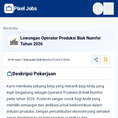
search
menu
work
Pixel Jobs
Beranda
/
Lowongan Operator Produksi Biak Numfor
Tahun 2026
share
bookmark
visibility
location_on
schedule
78 views
Kabupaten Biak Numfor
16/07/2026
work
Deskripsi Pekerjaan
Kami membuka peluang kerja yang menarik bagi Anda yang
ingin bergabung sebagai Operator Produksi di Biak Numfor
pada tahun 2026. Posisi ini sangat cocok bagi Anda yang
memiliki semangat dan dedikasi untuk berkontribusi dalam
industri produksi. Dengan pertumbuhan ekonomi yang semakin
pesat, kesempatan ini menawarkan stabilitas dan