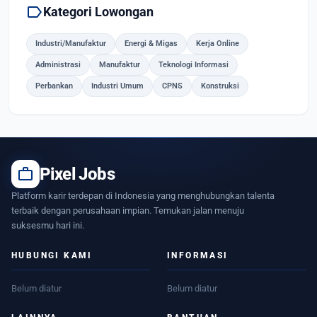
label
Kategori Lowongan
Industri/Manufaktur
Energi & Migas
Kerja Online
Administrasi
Manufaktur
Teknologi Informasi
Perbankan
Industri Umum
CPNS
Konstruksi
work
Pixel Jobs
Platform karir terdepan di Indonesia yang menghubungkan talenta
terbaik dengan perusahaan impian. Temukan jalan menuju
suksesmu hari ini.
HUBUNGI KAMI
INFORMASI
Belum diatur
Belum diatur