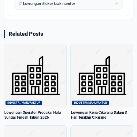
tag
arrow_forward
Lowongan #loker biak numfor
Related Posts
INDUSTRI/MANUFAKTUR
INDUSTRI/MANUFAKTUR
Lowongan Operator Produksi Hulu
Lowongan Kerja Cikarang Dalam 3
Sungai Tengah Tahun 2026
Hari Terakhir Cikarang