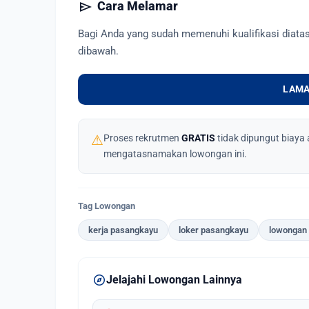
send
Cara Melamar
Bagi Anda yang sudah memenuhi kualifikasi diata
dibawah.
LAMA
⚠
Proses rekrutmen
GRATIS
tidak dipungut biaya 
mengatasnamakan lowongan ini.
Tag Lowongan
kerja pasangkayu
loker pasangkayu
lowongan 
explore
Jelajahi Lowongan Lainnya