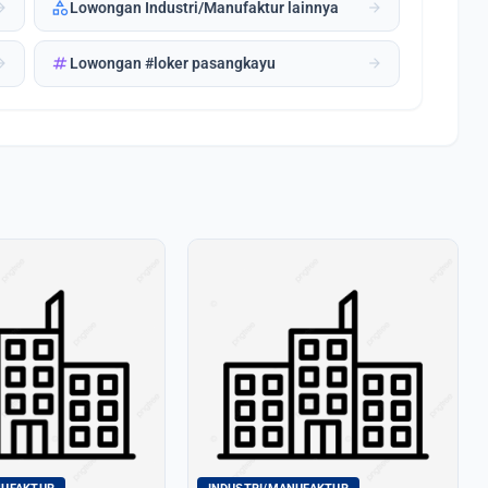
category
forward
arrow_forward
Lowongan Industri/Manufaktur lainnya
tag
forward
arrow_forward
Lowongan #loker pasangkayu