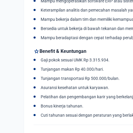
Mampu mengoperasikan software ERP atau sistem
Keterampilan analitis dan pemecahan masalah ya
Mampu bekerja dalam tim dan memiliki kemampua
Bersedia untuk bekerja di bawah tekanan dan mem
Mampu beradaptasi dengan cepat terhadap peru
star
Benefit & Keuntungan
Gaji pokok sesuai UMK Rp 3.315.934.
Tunjangan makan Rp 40.000/hari.
Tunjangan transportasi Rp 500.000/bulan.
Asuransi kesehatan untuk karyawan.
Pelatihan dan pengembangan karir yang berkelanj
Bonus kinerja tahunan.
Cuti tahunan sesuai dengan peraturan yang berla