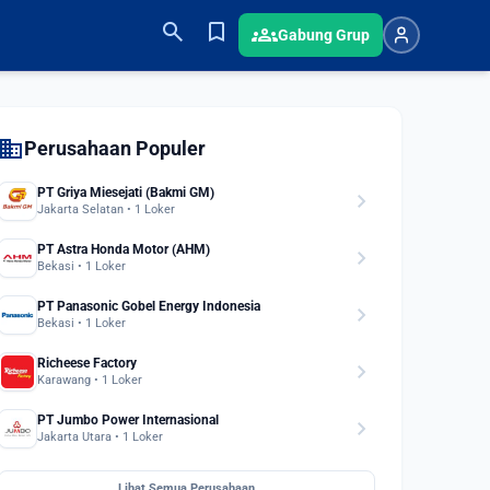
search
bookmark
groups
Gabung Grup
domain
Perusahaan Populer
PT Griya Miesejati (Bakmi GM)
chevron_right
Jakarta Selatan • 1 Loker
PT Astra Honda Motor (AHM)
chevron_right
Bekasi • 1 Loker
PT Panasonic Gobel Energy Indonesia
chevron_right
Bekasi • 1 Loker
Richeese Factory
chevron_right
Karawang • 1 Loker
PT Jumbo Power Internasional
chevron_right
Jakarta Utara • 1 Loker
Lihat Semua Perusahaan