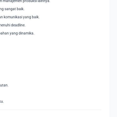
 manajemen produksi lainnya.
ng sangat baik.
n komunikasi yang baik.
enuhi deadline.
bahan yang dinamika.
utan.
ku.