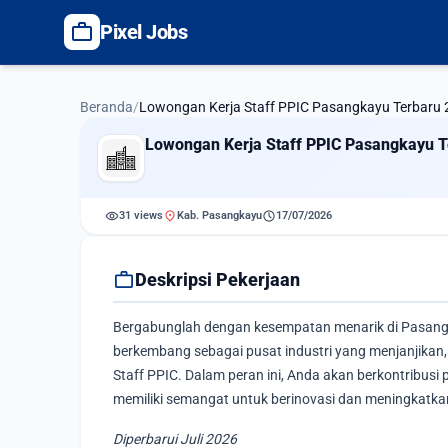
work
Pixel Jobs
Beranda
/
Lowongan Kerja Staff PPIC Pasangkayu Terbaru
Lowongan Kerja Staff PPIC Pasangkayu T
visibility
location_on
schedule
31 views
Kab. Pasangkayu
17/07/2026
work
Deskripsi Pekerjaan
Bergabunglah dengan kesempatan menarik di Pasangka
berkembang sebagai pusat industri yang menjanjikan, 
Staff PPIC. Dalam peran ini, Anda akan berkontribusi 
memiliki semangat untuk berinovasi dan meningkatkan
Diperbarui Juli 2026