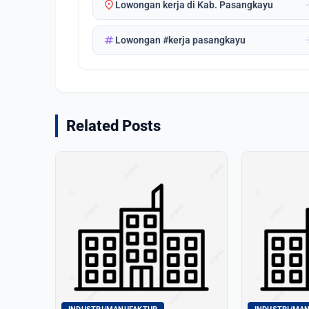
location_on
arrow_
Lowongan kerja di Kab. Pasangkayu
tag
arrow_
Lowongan #kerja pasangkayu
Related Posts