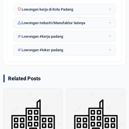
location_on
arrow_forward
Lowongan kerja di Kota Padang
category
arrow_forward
Lowongan Industri/Manufaktur lainnya
tag
arrow_forward
Lowongan #kerja padang
tag
arrow_forward
Lowongan #loker padang
Related Posts