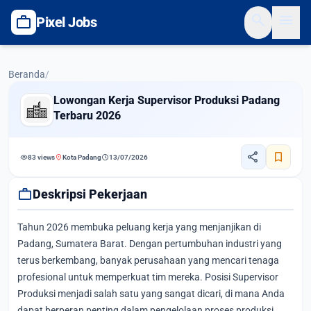
search
menu
work
Pixel Jobs
Beranda
/
Lowongan Kerja Supervisor Produksi Padang
Terbaru 2026
share
bookmark
visibility
location_on
schedule
83 views
Kota Padang
13/07/2026
work
Deskripsi Pekerjaan
Tahun 2026 membuka peluang kerja yang menjanjikan di
Padang, Sumatera Barat. Dengan pertumbuhan industri yang
terus berkembang, banyak perusahaan yang mencari tenaga
profesional untuk memperkuat tim mereka. Posisi Supervisor
Produksi menjadi salah satu yang sangat dicari, di mana Anda
dapat berperan penting dalam pengelolaan proses produksi