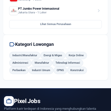
PT Jumbo Power Internasional
chevron_right
Jakarta Utara • 1 Loker
Lihat Semua Perusahaan
label
Kategori Lowongan
Industri/Manufaktur
Energi & Migas
Kerja Online
Administrasi
Manufaktur
Teknologi Informasi
Perbankan
Industri Umum
CPNS
Konstruksi
work
Pixel Jobs
Platform karir terdepan di Indonesia yang menghubungkan talenta