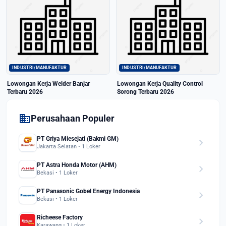
INDUSTRI/MANUFAKTUR
INDUSTRI/MANUFAKTUR
Lowongan Kerja Welder Banjar
Lowongan Kerja Quality Control
Terbaru 2026
Sorong Terbaru 2026
domain
Perusahaan Populer
PT Griya Miesejati (Bakmi GM)
chevron_right
Jakarta Selatan • 1 Loker
PT Astra Honda Motor (AHM)
chevron_right
Bekasi • 1 Loker
PT Panasonic Gobel Energy Indonesia
chevron_right
Bekasi • 1 Loker
Richeese Factory
chevron_right
Karawang • 1 Loker