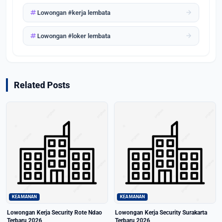
tag
arrow_forward
Lowongan #kerja lembata
tag
arrow_forward
Lowongan #loker lembata
Related Posts
KEAMANAN
KEAMANAN
Lowongan Kerja Security Rote Ndao
Lowongan Kerja Security Surakarta
Terbaru 2026
Terbaru 2026