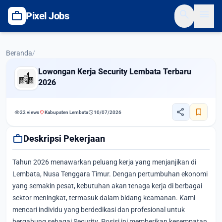
search
menu
work
Pixel Jobs
Beranda
/
Lowongan Kerja Security Lembata Terbaru
2026
share
bookmark
visibility
location_on
schedule
22 views
Kabupaten Lembata
10/07/2026
work
Deskripsi Pekerjaan
Tahun 2026 menawarkan peluang kerja yang menjanjikan di
Lembata, Nusa Tenggara Timur. Dengan pertumbuhan ekonomi
yang semakin pesat, kebutuhan akan tenaga kerja di berbagai
sektor meningkat, termasuk dalam bidang keamanan. Kami
mencari individu yang berdedikasi dan profesional untuk
bergabung sebagai Security. Posisi ini memberikan kesempatan