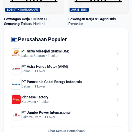
LOGISTIK DAN LAYANAN
AGRIBISNIS
Lowongan Kerja Lulusan SD
Lowongan Kerja S1 Agribisnis
Semarang Terbaru Hari Ini
Pertanian
domain
Perusahaan Populer
PT Griya Miesejati (Bakmi GM)
chevron_right
Jakarta Selatan • 1 Loker
PT Astra Honda Motor (AHM)
chevron_right
Bekasi • 1 Loker
PT Panasonic Gobel Energy Indonesia
chevron_right
Bekasi • 1 Loker
Richeese Factory
chevron_right
Karawang • 1 Loker
PT Jumbo Power Internasional
chevron_right
Jakarta Utara • 1 Loker
Lihat Semua Perusahaan