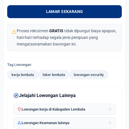
LAMAR SEKARANG
⚠
Proses rekrutmen
GRATIS
tidak dipungut biaya apapun,
hati-hati terhadap segala jenis penipuan yang
mengatasnamakan lowongan ini.
Tag Lowongan
kerja lembata
loker lembata
lowongan security
explore
Jelajahi Lowongan Lainnya
location_on
arrow_forward
Lowongan kerja di Kabupaten Lembata
category
arrow_forward
Lowongan Keamanan lainnya