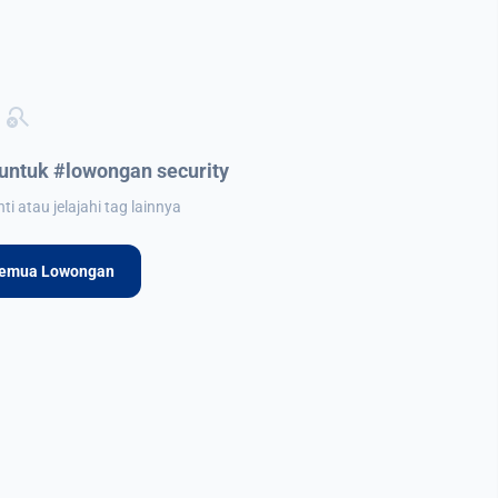
search_off
untuk #lowongan security
i atau jelajahi tag lainnya
Semua Lowongan