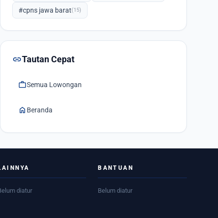
#cpns jawa barat
(15)
link
Tautan Cepat
work
Semua Lowongan
home
Beranda
LAINNYA
BANTUAN
Belum diatur
Belum diatur