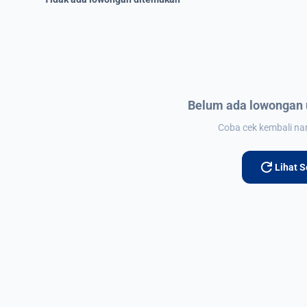
Belum ada lowongan 
Coba cek kembali nant
refresh
Lihat 