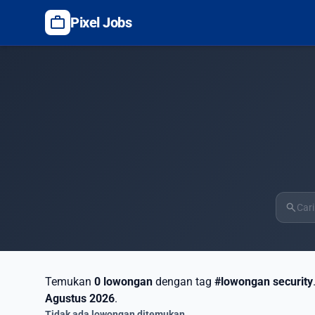
work
Pixel Jobs
search
Temukan
0 lowongan
dengan tag
#lowongan security
Agustus 2026
.
Tidak ada lowongan ditemukan