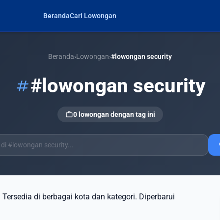
Beranda
Cari Lowongan
Beranda
›
Lowongan
›
#lowongan security
#lowongan security
tag
work
0 lowongan dengan tag ini
s
. Tersedia di berbagai kota dan kategori. Diperbarui