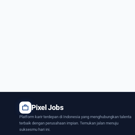
work
Pixel Jobs
Platform karir terdepan di Indonesia yang menghubungkan talenta
terbaik dengan perusahaan impian. Temukan jalan menuju
suksesmu hari ini.