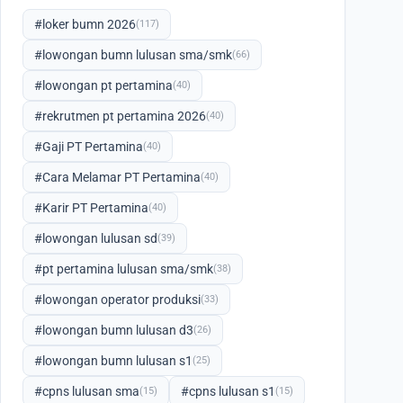
#loker bumn 2026
(117)
#lowongan bumn lulusan sma/smk
(66)
#lowongan pt pertamina
(40)
#rekrutmen pt pertamina 2026
(40)
#Gaji PT Pertamina
(40)
#Cara Melamar PT Pertamina
(40)
#Karir PT Pertamina
(40)
#lowongan lulusan sd
(39)
#pt pertamina lulusan sma/smk
(38)
#lowongan operator produksi
(33)
#lowongan bumn lulusan d3
(26)
#lowongan bumn lulusan s1
(25)
#cpns lulusan sma
#cpns lulusan s1
(15)
(15)