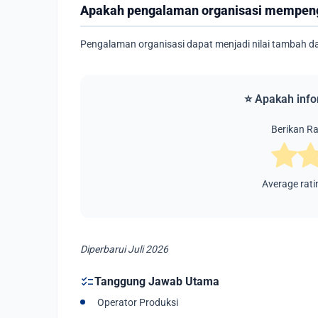
Apakah pengalaman organisasi mempeng
Pengalaman organisasi dapat menjadi nilai tambah d
⭐ Apakah info
Berikan Rat
Average rat
Diperbarui Juli 2026
checklist
Tanggung Jawab Utama
Operator Produksi