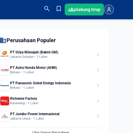
search
bookmark
groups
Gabung Grup
domain
Perusahaan Populer
PT Griya Miesejati (Bakmi GM)
chevron_right
Jakarta Selatan • 1 Loker
PT Astra Honda Motor (AHM)
chevron_right
Bekasi • 1 Loker
PT Panasonic Gobel Energy Indonesia
chevron_right
Bekasi • 1 Loker
Richeese Factory
chevron_right
Karawang • 1 Loker
PT Jumbo Power Internasional
chevron_right
Jakarta Utara • 1 Loker
Lihat Semua Perusahaan