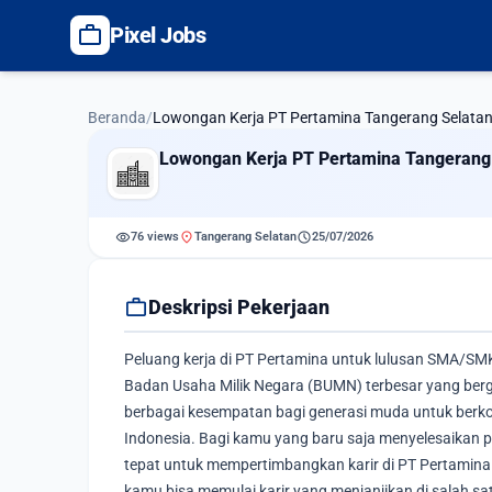
work
Pixel Jobs
Beranda
/
Lowongan Kerja PT Pertamina Tangerang Selata
Lowongan Kerja PT Pertamina Tangerang
visibility
location_on
schedule
76 views
Tangerang Selatan
25/07/2026
work
Deskripsi Pekerjaan
Peluang kerja di PT Pertamina untuk lulusan SMA/SMK 
Badan Usaha Milik Negara (BUMN) terbesar yang berg
berbagai kesempatan bagi generasi muda untuk berkon
Indonesia. Bagi kamu yang baru saja menyelesaikan p
tepat untuk mempertimbangkan karir di PT Pertamin
kamu bisa memulai karir yang menjanjikan di salah sa