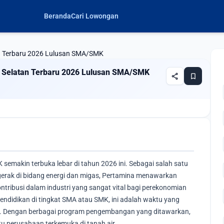
Beranda
Cari Lowongan
n Terbaru 2026 Lulusan SMA/SMK
 Selatan Terbaru 2026 Lulusan SMA/SMK
share
bookmark
semakin terbuka lebar di tahun 2026 ini. Sebagai salah satu
erak di bidang energi dan migas, Pertamina menawarkan
tribusi dalam industri yang sangat vital bagi perekonomian
endidikan di tingkat SMA atau SMK, ini adalah waktu yang
a. Dengan berbagai program pengembangan yang ditawarkan,
tu perusahaan terkemuka di tanah air.