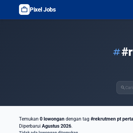
work
Pixel Jobs
#
tag
search
Temukan
0 lowongan
dengan tag
#rekrutmen pt pert
Diperbarui
Agustus 2026
.
Tidak ada lowongan ditemukan