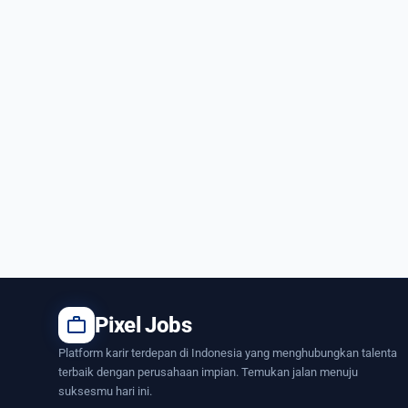
work
Pixel Jobs
Platform karir terdepan di Indonesia yang menghubungkan talenta
terbaik dengan perusahaan impian. Temukan jalan menuju
suksesmu hari ini.