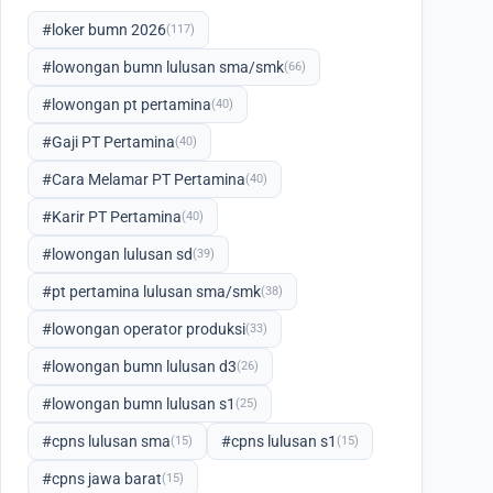
#loker bumn 2026
(117)
#lowongan bumn lulusan sma/smk
(66)
#lowongan pt pertamina
(40)
#Gaji PT Pertamina
(40)
#Cara Melamar PT Pertamina
(40)
#Karir PT Pertamina
(40)
#lowongan lulusan sd
(39)
#pt pertamina lulusan sma/smk
(38)
#lowongan operator produksi
(33)
#lowongan bumn lulusan d3
(26)
#lowongan bumn lulusan s1
(25)
#cpns lulusan sma
#cpns lulusan s1
(15)
(15)
#cpns jawa barat
(15)