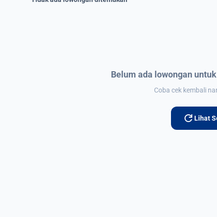
Belum ada lowongan untuk
Coba cek kembali nant
refresh
Lihat 