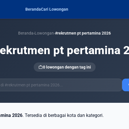
Beranda
Cari Lowongan
Beranda
›
Lowongan
›
#rekrutmen pt pertamina 2026
rekrutmen pt pertamina 
work
0 lowongan dengan tag ini
s
amina 2026
. Tersedia di berbagai kota dan kategori.