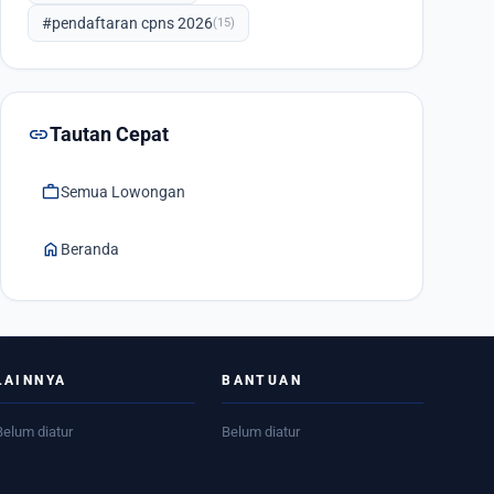
#pendaftaran cpns 2026
(15)
link
Tautan Cepat
work
Semua Lowongan
home
Beranda
LAINNYA
BANTUAN
Belum diatur
Belum diatur