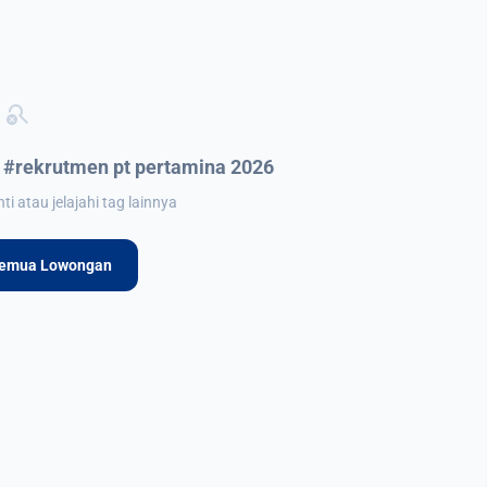
search_off
 #rekrutmen pt pertamina 2026
i atau jelajahi tag lainnya
Semua Lowongan