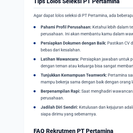
Tips Lolos Seleksi PT Pertamina
Agar dapat lolos seleksi di PT Pertamina, ada beberapa 
Pahami Profil Perusahaan:
Ketahui lebih dalam ten
perusahaan. Ini akan membantu kamu dalam wa
Persiapkan Dokumen dengan Baik:
Pastikan CV da
bebas dari kesalahan.
Latihan Wawancara:
Persiapkan jawaban untuk p
dengan teman atau keluarga bisa sangat memban
Tunjukkan Kemampuan Teamwork:
Pertamina san
mampu bekerja sama dengan baik dengan orang l
Berpenampilan Rapi:
Saat menghadiri wawancara,
perusahaan.
Jadilah Diri Sendiri:
Ketulusan dan kejujuran adal
siapa dirimu yang sebenarnya.
FAQ Rekrutmen PT Pertamina