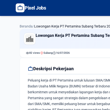
work
Pixel Jobs
Beranda
/
Lowongan Kerja PT Pertamina Subang Terbaru 
Lowongan Kerja PT Pertamina Subang T
visibility
location_on
schedule
82 views
Subang
16/07/2026
work
Deskripsi Pekerjaan
Peluang kerja di PT Pertamina untuk lulusan SMA/SMK
Badan Usaha Milik Negara (BUMN) terbesar di Indones
berkomitmen untuk menyediakan lapangan kerja da
Pertamina yang sangat strategis dalam pengelolaan ene
dari SMA/SMK, memiliki peluang besar untuk bergabun
stabilitas karier, PT Pertamina juga menawarkan be