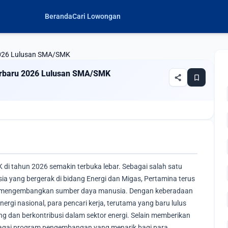
Beranda
Cari Lowongan
2026 Lulusan SMA/SMK
erbaru 2026 Lulusan SMA/SMK
share
bookmark
 di tahun 2026 semakin terbuka lebar. Sebagai salah satu
ia yang bergerak di bidang Energi dan Migas, Pertamina terus
n mengembangkan sumber daya manusia. Dengan keberadaan
rgi nasional, para pencari kerja, terutama yang baru lulus
g dan berkontribusi dalam sektor energi. Selain memberikan
rbagai program pengembangan yang menarik bagi para