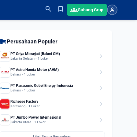
search
bookmark
groups
Gabung Grup
domain
Perusahaan Populer
PT Griya Miesejati (Bakmi GM)
chevron_right
Jakarta Selatan • 1 Loker
PT Astra Honda Motor (AHM)
chevron_right
Bekasi • 1 Loker
PT Panasonic Gobel Energy Indonesia
chevron_right
Bekasi • 1 Loker
Richeese Factory
chevron_right
Karawang • 1 Loker
PT Jumbo Power Internasional
chevron_right
Jakarta Utara • 1 Loker
Lihat Semua Perusahaan