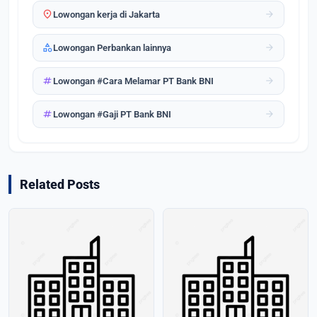
location_on
arrow_forward
Lowongan kerja di Jakarta
category
arrow_forward
Lowongan Perbankan lainnya
tag
arrow_forward
Lowongan #Cara Melamar PT Bank BNI
tag
arrow_forward
Lowongan #Gaji PT Bank BNI
Related Posts