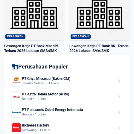
PERBANKAN
PERBANKAN
Lowongan Kerja PT Bank Mandiri
Lowongan Kerja PT Bank BRI Terbaru
Terbaru 2026 Lulusan SMA/SMK
2026 Lulusan SMA/SMK
domain
Perusahaan Populer
PT Griya Miesejati (Bakmi GM)
chevron_right
Jakarta Selatan • 1 Loker
PT Astra Honda Motor (AHM)
chevron_right
Bekasi • 1 Loker
PT Panasonic Gobel Energy Indonesia
chevron_right
Bekasi • 1 Loker
Richeese Factory
chevron_right
Karawang • 1 Loker