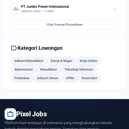
PT Jumbo Power Internasional
chevron_right
Jakarta Utara • 1 Loker
Lihat Semua Perusahaan
label
Kategori Lowongan
Industri/Manufaktur
Energi & Migas
Kerja Online
Administrasi
Manufaktur
Teknologi Informasi
Perbankan
Industri Umum
CPNS
Konstruksi
work
Pixel Jobs
Platform karir terdepan di Indonesia yang menghubungkan talenta
terbaik dengan perusahaan impian. Temukan jalan menuju