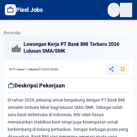
search
menu
work
Pixel Jobs
Beranda
/
Lowongan Kerja PT Bank BNI Terbaru 2026
Lulusan SMA/SMK
share
bookmark
visibility
location_on
schedule
71 views
Jakarta
16/07/2026
work
Deskripsi Pekerjaan
Di tahun 2026, peluang untuk bergabung dengan PT Bank BNI
semakin terbuka lebar bagi lulusan SMA/SMK. Sebagai salah
satu bank terkemuka di Indonesia, BNI tidak hanya
menawarkan stabilitas karir tetapi juga kesempatan untuk
berkembang di bidang perbankan. Dengan berbagai posisi yang
ditawarkan, Bank BNI siap menerima generasi muda yang