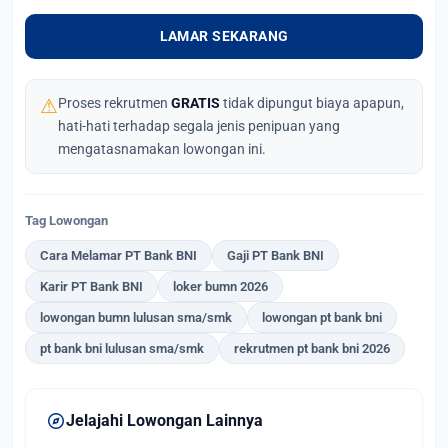
LAMAR SEKARANG
⚠
Proses rekrutmen
GRATIS
tidak dipungut biaya apapun,
hati-hati terhadap segala jenis penipuan yang
mengatasnamakan lowongan ini.
Tag Lowongan
Cara Melamar PT Bank BNI
Gaji PT Bank BNI
Karir PT Bank BNI
loker bumn 2026
lowongan bumn lulusan sma/smk
lowongan pt bank bni
pt bank bni lulusan sma/smk
rekrutmen pt bank bni 2026
explore
Jelajahi Lowongan Lainnya