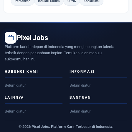
Perbankan
Industri Umum
CPNS
Konstruksi
work
Pixel Jobs
Platform karir terdepan di Indonesia yang menghubungkan talenta
terbaik dengan perusahaan impian. Temukan jalan menuju
suksesmu hari ini.
HUBUNGI KAMI
INFORMASI
Belum diatur
Belum diatur
LAINNYA
BANTUAN
Belum diatur
Belum diatur
© 2026 Pixel Jobs. Platform Karir Terbesar di Indonesia.