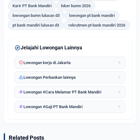
Karir PT Bank Mandiri
loker bumn 2026
lowongan bumn lulusan d3
lowongan pt bank mandiri
pt bank mandiri lulusan d3
rekrutmen pt bank mandiri 2026
explore
Jelajahi Lowongan Lainnya
location_on
arrow_forward
Lowongan kerja di Jakarta
category
arrow_forward
Lowongan Perbankan lainnya
tag
arrow_forward
Lowongan #Cara Melamar PT Bank Mandiri
tag
arrow_forward
Lowongan #Gaji PT Bank Mandiri
Related Posts