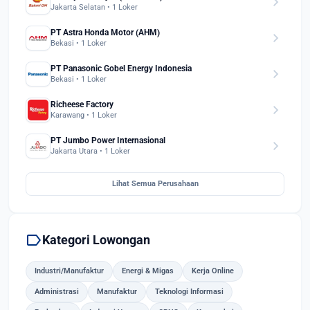
chevron_right
Jakarta Selatan • 1 Loker
PT Astra Honda Motor (AHM)
chevron_right
Bekasi • 1 Loker
PT Panasonic Gobel Energy Indonesia
chevron_right
Bekasi • 1 Loker
Richeese Factory
chevron_right
Karawang • 1 Loker
PT Jumbo Power Internasional
chevron_right
Jakarta Utara • 1 Loker
Lihat Semua Perusahaan
label
Kategori Lowongan
Industri/Manufaktur
Energi & Migas
Kerja Online
Administrasi
Manufaktur
Teknologi Informasi