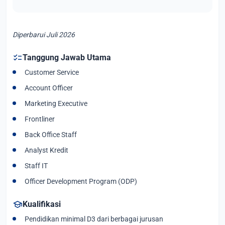
Diperbarui Juli 2026
checklist
Tanggung Jawab Utama
Customer Service
Account Officer
Marketing Executive
Frontliner
Back Office Staff
Analyst Kredit
Staff IT
Officer Development Program (ODP)
school
Kualifikasi
Pendidikan minimal D3 dari berbagai jurusan