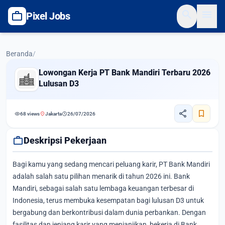
search
menu
work
Pixel Jobs
Beranda
/
Lowongan Kerja PT Bank Mandiri Terbaru 2026
Lulusan D3
share
bookmark
visibility
location_on
schedule
68 views
Jakarta
26/07/2026
work
Deskripsi Pekerjaan
Bagi kamu yang sedang mencari peluang karir, PT Bank Mandiri
adalah salah satu pilihan menarik di tahun 2026 ini. Bank
Mandiri, sebagai salah satu lembaga keuangan terbesar di
Indonesia, terus membuka kesempatan bagi lulusan D3 untuk
bergabung dan berkontribusi dalam dunia perbankan. Dengan
fasilitas dan jenjang karir yang menjanjikan, bekerja di Bank