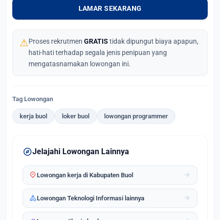
LAMAR SEKARANG
⚠
Proses rekrutmen
GRATIS
tidak dipungut biaya apapun,
hati-hati terhadap segala jenis penipuan yang
mengatasnamakan lowongan ini.
Tag Lowongan
kerja buol
loker buol
lowongan programmer
explore
Jelajahi Lowongan Lainnya
location_on
arrow_forward
Lowongan kerja di Kabupaten Buol
category
arrow_forward
Lowongan Teknologi Informasi lainnya