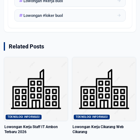
tag
arrow_forward
Lowongan #kerja buol
tag
arrow_forward
Lowongan #loker buol
Related Posts
TEKNOLOGI INFORMASI
TEKNOLOGI INFORMASI
Lowongan Kerja Staff IT Ambon
Lowongan Kerja Cikarang Web
Terbaru 2026
Cikarang