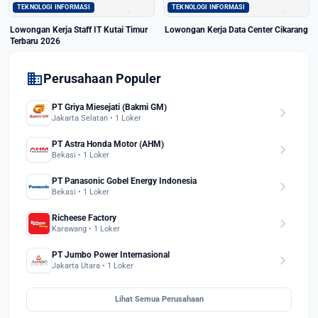
TEKNOLOGI INFORMASI
TEKNOLOGI INFORMASI
Lowongan Kerja Staff IT Kutai Timur
Lowongan Kerja Data Center Cikarang
Terbaru 2026
domain
Perusahaan Populer
PT Griya Miesejati (Bakmi GM)
chevron_right
Jakarta Selatan • 1 Loker
PT Astra Honda Motor (AHM)
chevron_right
Bekasi • 1 Loker
PT Panasonic Gobel Energy Indonesia
chevron_right
Bekasi • 1 Loker
Richeese Factory
chevron_right
Karawang • 1 Loker
PT Jumbo Power Internasional
chevron_right
Jakarta Utara • 1 Loker
Lihat Semua Perusahaan