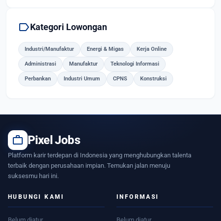
label
Kategori Lowongan
Industri/Manufaktur
Energi & Migas
Kerja Online
Administrasi
Manufaktur
Teknologi Informasi
Perbankan
Industri Umum
CPNS
Konstruksi
work
Pixel Jobs
Platform karir terdepan di Indonesia yang menghubungkan talenta
terbaik dengan perusahaan impian. Temukan jalan menuju
suksesmu hari ini.
HUBUNGI KAMI
INFORMASI
Belum diatur
Belum diatur