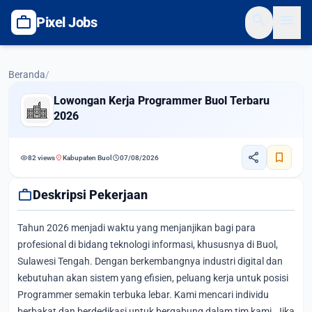
search
menu
work
Pixel Jobs
Beranda
/
Lowongan Kerja Programmer Buol Terbaru
2026
share
bookmark
visibility
location_on
schedule
82 views
Kabupaten Buol
07/08/2026
work
Deskripsi Pekerjaan
Tahun 2026 menjadi waktu yang menjanjikan bagi para
profesional di bidang teknologi informasi, khususnya di Buol,
Sulawesi Tengah. Dengan berkembangnya industri digital dan
kebutuhan akan sistem yang efisien, peluang kerja untuk posisi
Programmer semakin terbuka lebar. Kami mencari individu
berbakat dan berdedikasi untuk bergabung dalam tim kami. Jika