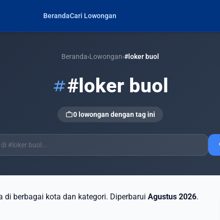
Beranda
Cari Lowongan
Beranda
›
Lowongan
›
#loker buol
#loker buol
tag
work
0 lowongan dengan tag ini
s
ia di berbagai kota dan kategori. Diperbarui
Agustus 2026
.