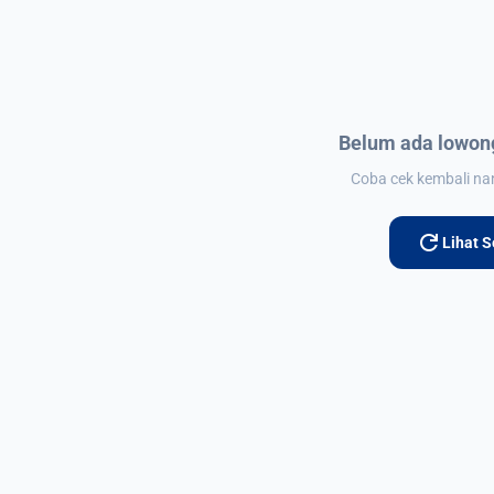
Belum ada lowong
Coba cek kembali nant
refresh
Lihat 