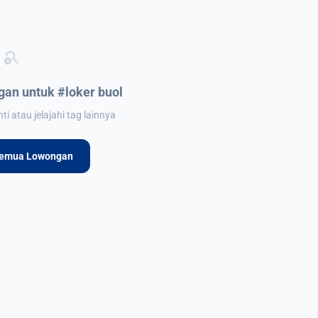
search_off
an untuk #loker buol
i atau jelajahi tag lainnya
Semua Lowongan