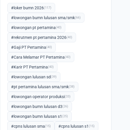
#loker bumn 2026
(117)
#lowongan bumn lulusan sma/smk
(66)
#lowongan pt pertamina
(40)
#rekrutmen pt pertamina 2026
(40)
#Gaji PT Pertamina
(40)
#Cara Melamar PT Pertamina
(40)
#Karir PT Pertamina
(40)
#lowongan lulusan sd
(39)
#pt pertamina lulusan sma/smk
(38)
#lowongan operator produksi
(33)
#lowongan bumn lulusan d3
(26)
#lowongan bumn lulusan s1
(25)
#cpns lulusan sma
#cpns lulusan s1
(15)
(15)