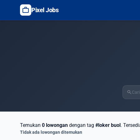
work
Pixel Jobs
search
Temukan
0 lowongan
dengan tag
#loker buol
. Tersed
Tidak ada lowongan ditemukan