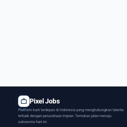
work
Pixel Jobs
Platform karir terdepan di Indonesia yang menghubungkan talenta
terbaik dengan perusahaan impian. Temukan jalan menuju
suksesmu hari ini.