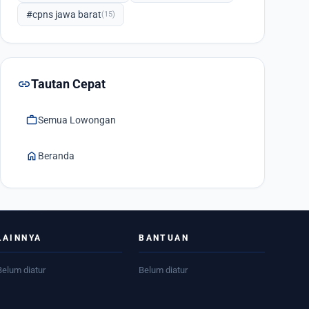
#cpns jawa barat
(15)
link
Tautan Cepat
work
Semua Lowongan
home
Beranda
LAINNYA
BANTUAN
Belum diatur
Belum diatur