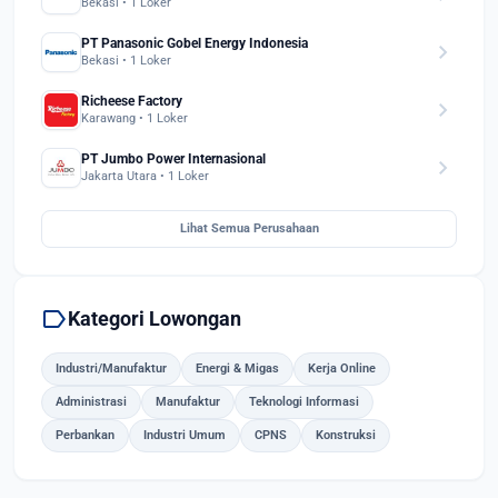
Bekasi • 1 Loker
PT Panasonic Gobel Energy Indonesia
chevron_right
Bekasi • 1 Loker
Richeese Factory
chevron_right
Karawang • 1 Loker
PT Jumbo Power Internasional
chevron_right
Jakarta Utara • 1 Loker
Lihat Semua Perusahaan
label
Kategori Lowongan
Industri/Manufaktur
Energi & Migas
Kerja Online
Administrasi
Manufaktur
Teknologi Informasi
Perbankan
Industri Umum
CPNS
Konstruksi