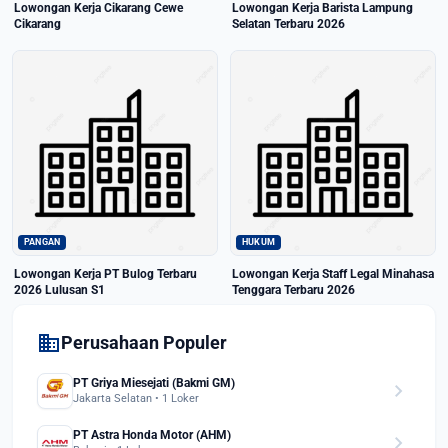
Lowongan Kerja Cikarang Cewe
Lowongan Kerja Barista Lampung
Cikarang
Selatan Terbaru 2026
PANGAN
HUKUM
Lowongan Kerja PT Bulog Terbaru
Lowongan Kerja Staff Legal Minahasa
2026 Lulusan S1
Tenggara Terbaru 2026
domain
Perusahaan Populer
PT Griya Miesejati (Bakmi GM)
chevron_right
Jakarta Selatan • 1 Loker
PT Astra Honda Motor (AHM)
chevron_right