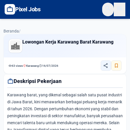
search
menu
work
Pixel Jobs
Beranda
/
Lowongan Kerja Karawang Barat Karawang
share
bookmark
visibility
location_on
schedule
63 views
Karawang
16/07/2026
work
Deskripsi Pekerjaan
Karawang barat, yang dikenal sebagai salah satu pusat industri
di Jawa Barat, kini menawarkan berbagai peluang kerja menarik
di tahun 2026. Dengan pertumbuhan ekonomi yang stabil dan
peningkatan investasi di sektor manufaktur, banyak perusahaan
mencari talenta baru untuk mendukung operasi mereka. Selain
itu, transformasi digital yang terus berlangsung membuka