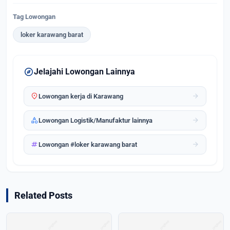
Tag Lowongan
loker karawang barat
explore
Jelajahi Lowongan Lainnya
location_on
arrow_forward
Lowongan kerja di Karawang
category
arrow_forward
Lowongan Logistik/Manufaktur lainnya
tag
arrow_forward
Lowongan #loker karawang barat
Related Posts