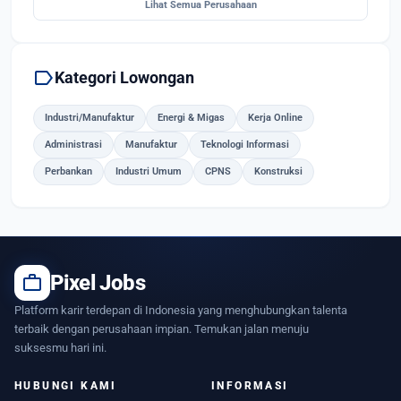
Lihat Semua Perusahaan
label
Kategori Lowongan
Industri/Manufaktur
Energi & Migas
Kerja Online
Administrasi
Manufaktur
Teknologi Informasi
Perbankan
Industri Umum
CPNS
Konstruksi
work
Pixel Jobs
Platform karir terdepan di Indonesia yang menghubungkan talenta
terbaik dengan perusahaan impian. Temukan jalan menuju
suksesmu hari ini.
HUBUNGI KAMI
INFORMASI