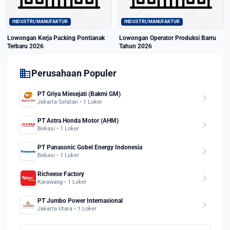
INDUSTRI/MANUFAKTUR
INDUSTRI/MANUFAKTUR
Lowongan Kerja Packing Pontianak
Lowongan Operator Produksi Barru
Terbaru 2026
Tahun 2026
domain
Perusahaan Populer
PT Griya Miesejati (Bakmi GM)
chevron_right
Jakarta Selatan • 1 Loker
PT Astra Honda Motor (AHM)
chevron_right
Bekasi • 1 Loker
PT Panasonic Gobel Energy Indonesia
chevron_right
Bekasi • 1 Loker
Richeese Factory
chevron_right
Karawang • 1 Loker
PT Jumbo Power Internasional
chevron_right
Jakarta Utara • 1 Loker