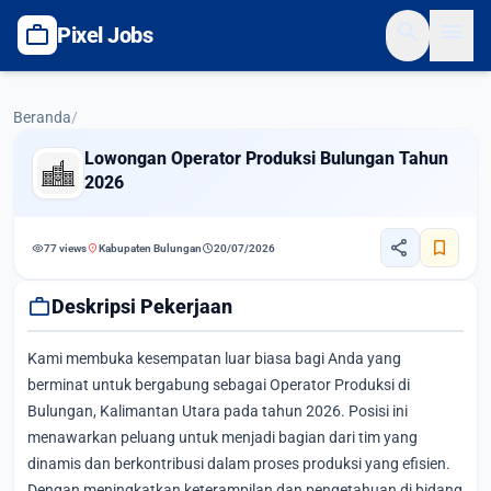
search
menu
work
Pixel Jobs
Beranda
/
Lowongan Operator Produksi Bulungan Tahun
2026
share
bookmark
visibility
location_on
schedule
77 views
Kabupaten Bulungan
20/07/2026
work
Deskripsi Pekerjaan
Kami membuka kesempatan luar biasa bagi Anda yang
berminat untuk bergabung sebagai Operator Produksi di
Bulungan, Kalimantan Utara pada tahun 2026. Posisi ini
menawarkan peluang untuk menjadi bagian dari tim yang
dinamis dan berkontribusi dalam proses produksi yang efisien.
Dengan meningkatkan keterampilan dan pengetahuan di bidang