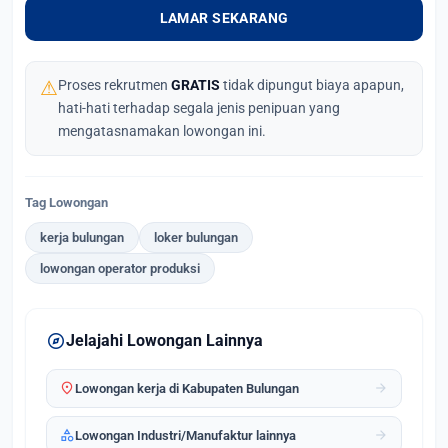
LAMAR SEKARANG
⚠
Proses rekrutmen
GRATIS
tidak dipungut biaya apapun,
hati-hati terhadap segala jenis penipuan yang
mengatasnamakan lowongan ini.
Tag Lowongan
kerja bulungan
loker bulungan
lowongan operator produksi
explore
Jelajahi Lowongan Lainnya
location_on
arrow_forward
Lowongan kerja di Kabupaten Bulungan
category
arrow_forward
Lowongan Industri/Manufaktur lainnya