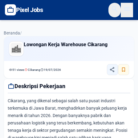
search
menu
work
Pixel Jobs
Beranda
/
Lowongan Kerja Warehouse Cikarang
share
bookmark
visibility
location_on
schedule
51 views
Cikarang
19/07/2026
work
Deskripsi Pekerjaan
Cikarang, yang dikenal sebagai salah satu pusat industri
terkemuka di Jawa Barat, menghadirkan banyak peluang kerja
menarik di tahun 2026. Dengan banyaknya pabrik dan
perusahaan logistik yang terus berkembang, kebutuhan akan
tenaga kerja di sektor pergudangan semakin meningkat. Posisi
di warehouse kini menjadi salah satu pilihan karir yang