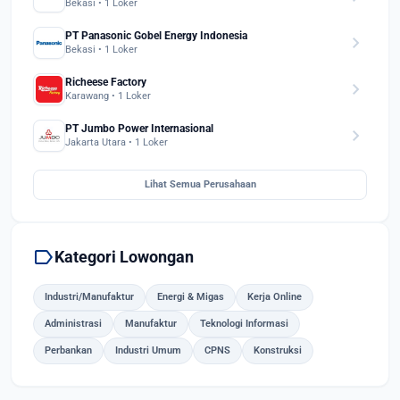
Bekasi • 1 Loker
PT Panasonic Gobel Energy Indonesia
chevron_right
Bekasi • 1 Loker
Richeese Factory
chevron_right
Karawang • 1 Loker
PT Jumbo Power Internasional
chevron_right
Jakarta Utara • 1 Loker
Lihat Semua Perusahaan
label
Kategori Lowongan
Industri/Manufaktur
Energi & Migas
Kerja Online
Administrasi
Manufaktur
Teknologi Informasi
Perbankan
Industri Umum
CPNS
Konstruksi