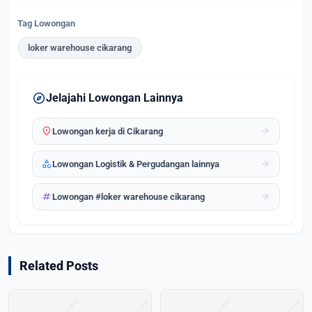
Tag Lowongan
loker warehouse cikarang
explore
Jelajahi Lowongan Lainnya
location_on
arrow_forward
Lowongan kerja di Cikarang
category
arrow_forward
Lowongan Logistik & Pergudangan lainnya
tag
arrow_forward
Lowongan #loker warehouse cikarang
Related Posts