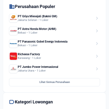
domain
Perusahaan Populer
PT Griya Miesejati (Bakmi GM)
chevron_right
Jakarta Selatan • 1 Loker
PT Astra Honda Motor (AHM)
chevron_right
Bekasi • 1 Loker
PT Panasonic Gobel Energy Indonesia
chevron_right
Bekasi • 1 Loker
Richeese Factory
chevron_right
Karawang • 1 Loker
PT Jumbo Power Internasional
chevron_right
Jakarta Utara • 1 Loker
Lihat Semua Perusahaan
label
Kategori Lowongan