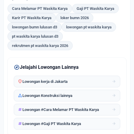
Cara Melamar PT Waskita Karya
Gaji PT Waskita Karya
Karir PT Waskita Karya
loker bumn 2026
lowongan bumn lulusan d3
lowongan pt waskita karya
pt waskita karya lulusan d3
rekrutmen pt waskita karya 2026
explore
Jelajahi Lowongan Lainnya
location_on
arrow_forward
Lowongan kerja di Jakarta
category
arrow_forward
Lowongan Konstruksi lainnya
tag
arrow_forward
Lowongan #Cara Melamar PT Waskita Karya
tag
arrow_forward
Lowongan #Gaji PT Waskita Karya