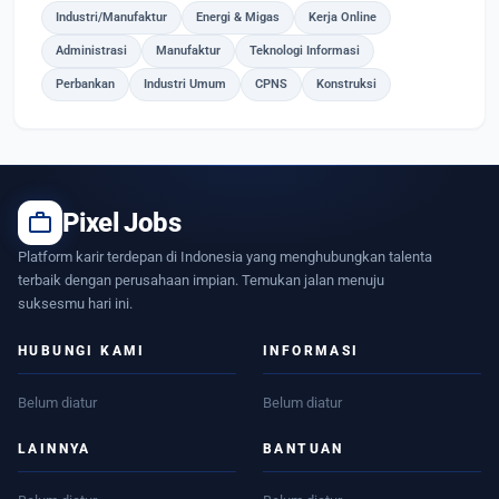
Industri/Manufaktur
Energi & Migas
Kerja Online
Administrasi
Manufaktur
Teknologi Informasi
Perbankan
Industri Umum
CPNS
Konstruksi
work
Pixel Jobs
Platform karir terdepan di Indonesia yang menghubungkan talenta
terbaik dengan perusahaan impian. Temukan jalan menuju
suksesmu hari ini.
HUBUNGI KAMI
INFORMASI
Belum diatur
Belum diatur
LAINNYA
BANTUAN