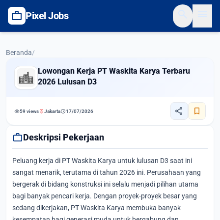
search
menu
work
Pixel Jobs
Beranda
/
Lowongan Kerja PT Waskita Karya Terbaru
2026 Lulusan D3
share
bookmark
visibility
location_on
schedule
59 views
Jakarta
17/07/2026
work
Deskripsi Pekerjaan
Peluang kerja di PT Waskita Karya untuk lulusan D3 saat ini
sangat menarik, terutama di tahun 2026 ini. Perusahaan yang
bergerak di bidang konstruksi ini selalu menjadi pilihan utama
bagi banyak pencari kerja. Dengan proyek-proyek besar yang
sedang dikerjakan, PT Waskita Karya membuka banyak
kesempatan bagi generasi muda untuk bergabung dan