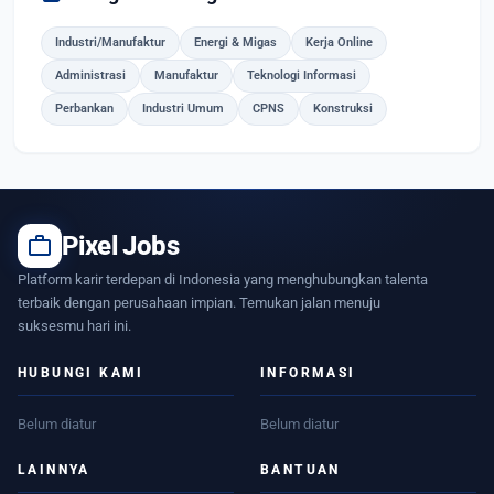
Industri/Manufaktur
Energi & Migas
Kerja Online
Administrasi
Manufaktur
Teknologi Informasi
Perbankan
Industri Umum
CPNS
Konstruksi
work
Pixel Jobs
Platform karir terdepan di Indonesia yang menghubungkan talenta
terbaik dengan perusahaan impian. Temukan jalan menuju
suksesmu hari ini.
HUBUNGI KAMI
INFORMASI
Belum diatur
Belum diatur
LAINNYA
BANTUAN