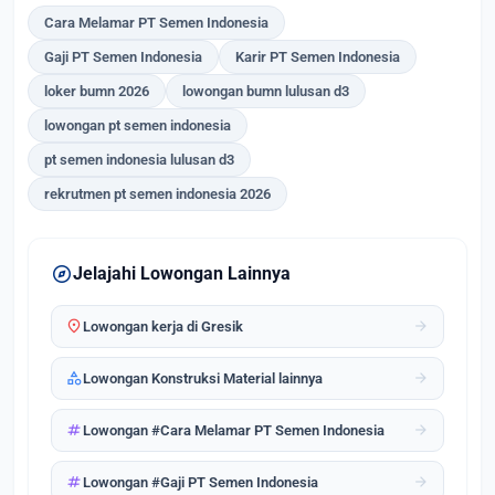
Cara Melamar PT Semen Indonesia
Gaji PT Semen Indonesia
Karir PT Semen Indonesia
loker bumn 2026
lowongan bumn lulusan d3
lowongan pt semen indonesia
pt semen indonesia lulusan d3
rekrutmen pt semen indonesia 2026
explore
Jelajahi Lowongan Lainnya
location_on
arrow_forward
Lowongan kerja di Gresik
category
arrow_forward
Lowongan Konstruksi Material lainnya
tag
arrow_forward
Lowongan #Cara Melamar PT Semen Indonesia
tag
arrow_forward
Lowongan #Gaji PT Semen Indonesia