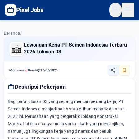
search
menu
work
Pixel Jobs
Beranda
/
Lowongan Kerja PT Semen Indonesia Terbaru
2026 Lulusan D3
share
bookmark
visibility
location_on
schedule
66 views
Gresik
17/07/2026
work
Deskripsi Pekerjaan
Bagi para lulusan D3 yang sedang mencari peluang kerja, PT
Semen Indonesia menjadi salah satu pilihan menarik di tahun
2026 ini. Perusahaan yang bergerak di bidang Konstruksi
Material ini tidak hanya menawarkan karir yang menjanjikan,
namun juga lingkungan kerja yang dinamis dan penuh
tantangan. PT Semen Indonesia merupakan salah satu BUMN