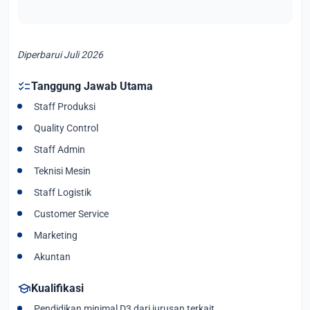
Diperbarui Juli 2026
checklist
Tanggung Jawab Utama
Staff Produksi
Quality Control
Staff Admin
Teknisi Mesin
Staff Logistik
Customer Service
Marketing
Akuntan
school
Kualifikasi
Pendidikan minimal D3 dari jurusan terkait