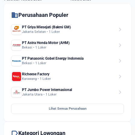
domain
Perusahaan Populer
PT Griya Miesejati (Bakmi GM)
chevron_right
Jakarta Selatan • 1 Loker
PT Astra Honda Motor (AHM)
chevron_right
Bekasi • 1 Loker
PT Panasonic Gobel Energy Indonesia
chevron_right
Bekasi • 1 Loker
Richeese Factory
chevron_right
Karawang • 1 Loker
PT Jumbo Power Internasional
chevron_right
Jakarta Utara • 1 Loker
Lihat Semua Perusahaan
label
Kategori Lowongan