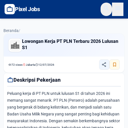
search
menu
work
Pixel Jobs
Beranda
/
Lowongan Kerja PT PLN Terbaru 2026 Lulusan
S1
share
bookmark
visibility
location_on
schedule
72 views
Jakarta
12/07/2026
work
Deskripsi Pekerjaan
Peluang kerja di PT PLN untuk lulusan S1 di tahun 2026 ini
memang sangat menarik. PT PLN (Persero) adalah perusahaan
yang bergerak di bidang kelistrikan, dan menjadi salah satu
Badan Usaha Milik Negara yang sangat penting bagi kehidupan
masyarakat Indonesia. Dengan semakin berkembangnya sektor
ketenagalistrikan di Indonesia, kebutuhan akan tenaga kerja