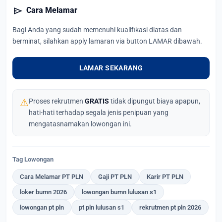
send
Cara Melamar
Bagi Anda yang sudah memenuhi kualifikasi diatas dan
berminat, silahkan apply lamaran via button LAMAR dibawah.
LAMAR SEKARANG
⚠
Proses rekrutmen
GRATIS
tidak dipungut biaya apapun,
hati-hati terhadap segala jenis penipuan yang
mengatasnamakan lowongan ini.
Tag Lowongan
Cara Melamar PT PLN
Gaji PT PLN
Karir PT PLN
loker bumn 2026
lowongan bumn lulusan s1
lowongan pt pln
pt pln lulusan s1
rekrutmen pt pln 2026