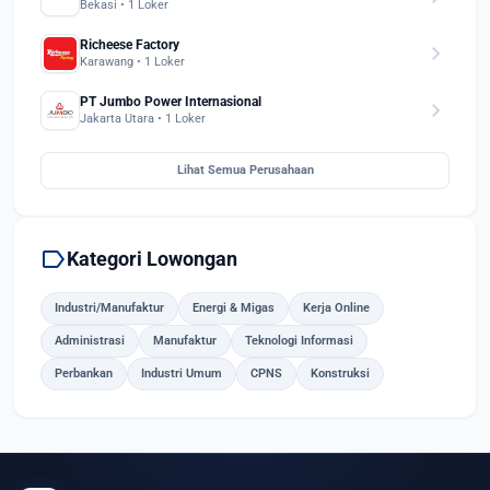
Bekasi • 1 Loker
Richeese Factory
chevron_right
Karawang • 1 Loker
PT Jumbo Power Internasional
chevron_right
Jakarta Utara • 1 Loker
Lihat Semua Perusahaan
label
Kategori Lowongan
Industri/Manufaktur
Energi & Migas
Kerja Online
Administrasi
Manufaktur
Teknologi Informasi
Perbankan
Industri Umum
CPNS
Konstruksi