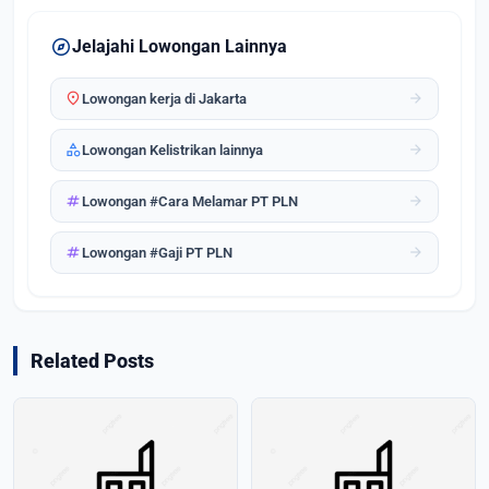
explore
Jelajahi Lowongan Lainnya
location_on
arrow_forward
Lowongan kerja di Jakarta
category
arrow_forward
Lowongan Kelistrikan lainnya
tag
arrow_forward
Lowongan #Cara Melamar PT PLN
tag
arrow_forward
Lowongan #Gaji PT PLN
Related Posts