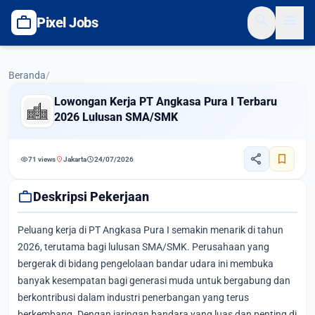
search
menu
work
Pixel Jobs
Beranda
/
Lowongan Kerja PT Angkasa Pura I Terbaru
2026 Lulusan SMA/SMK
share
bookmark
visibility
location_on
schedule
71 views
Jakarta
24/07/2026
work
Deskripsi Pekerjaan
Peluang kerja di PT Angkasa Pura I semakin menarik di tahun
2026, terutama bagi lulusan SMA/SMK. Perusahaan yang
bergerak di bidang pengelolaan bandar udara ini membuka
banyak kesempatan bagi generasi muda untuk bergabung dan
berkontribusi dalam industri penerbangan yang terus
berkembang. Dengan jaringan bandara yang luas dan penting di