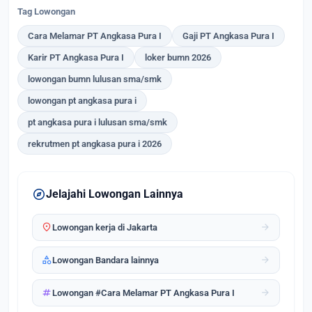
Tag Lowongan
Cara Melamar PT Angkasa Pura I
Gaji PT Angkasa Pura I
Karir PT Angkasa Pura I
loker bumn 2026
lowongan bumn lulusan sma/smk
lowongan pt angkasa pura i
pt angkasa pura i lulusan sma/smk
rekrutmen pt angkasa pura i 2026
explore
Jelajahi Lowongan Lainnya
location_on
arrow_forward
Lowongan kerja di Jakarta
category
arrow_forward
Lowongan Bandara lainnya
tag
arrow_forward
Lowongan #Cara Melamar PT Angkasa Pura I