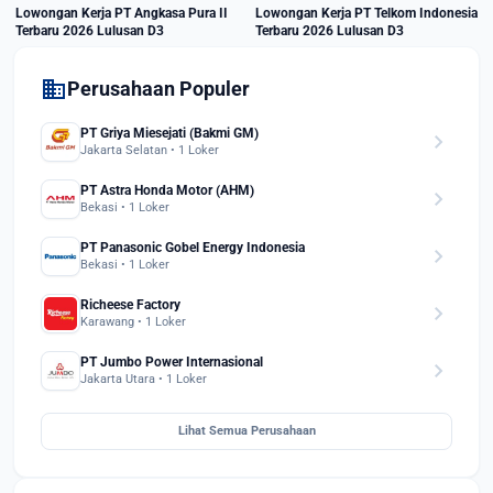
Lowongan Kerja PT Angkasa Pura II
Lowongan Kerja PT Telkom Indonesia
Terbaru 2026 Lulusan D3
Terbaru 2026 Lulusan D3
domain
Perusahaan Populer
PT Griya Miesejati (Bakmi GM)
chevron_right
Jakarta Selatan • 1 Loker
PT Astra Honda Motor (AHM)
chevron_right
Bekasi • 1 Loker
PT Panasonic Gobel Energy Indonesia
chevron_right
Bekasi • 1 Loker
Richeese Factory
chevron_right
Karawang • 1 Loker
PT Jumbo Power Internasional
chevron_right
Jakarta Utara • 1 Loker
Lihat Semua Perusahaan