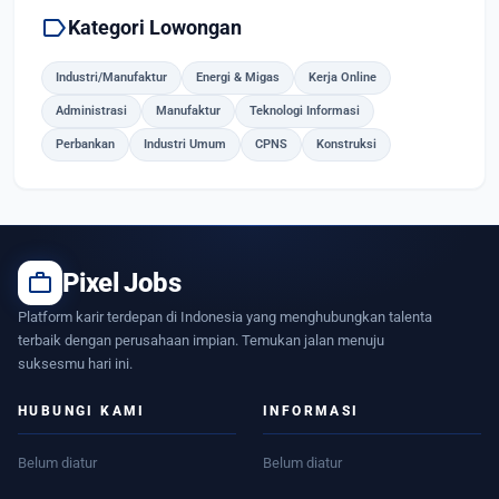
label
Kategori Lowongan
Industri/Manufaktur
Energi & Migas
Kerja Online
Administrasi
Manufaktur
Teknologi Informasi
Perbankan
Industri Umum
CPNS
Konstruksi
work
Pixel Jobs
Platform karir terdepan di Indonesia yang menghubungkan talenta
terbaik dengan perusahaan impian. Temukan jalan menuju
suksesmu hari ini.
HUBUNGI KAMI
INFORMASI
Belum diatur
Belum diatur