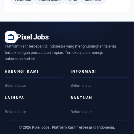
work
Pixel Jobs
Platform karir terdepan di Indonesia yang menghubungkan talenta
terbaik dengan perusahaan impian. Temukan jalan menuju
suksesmu hari ini.
HUBUNGI KAMI
INFORMASI
Belum diatur
Belum diatur
LAINNYA
BANTUAN
Belum diatur
Belum diatur
© 2026 Pixel Jobs. Platform Karir Terbesar di Indonesia.