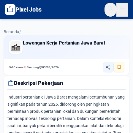
search
menu
work
Pixel Jobs
Beranda
/
Lowongan Kerja Pertanian Jawa Barat
share
bookmark
visibility
location_on
schedule
80 views
Bandung
03/08/2026
work
Deskripsi Pekerjaan
Industri pertanian di Jawa Barat mengalami pertumbuhan yang
signifikan pada tahun 2026, didorong oleh peningkatan
permintaan produk pertanian lokal dan dukungan pemerintah
terhadap inovasi teknologi pertanian. Dalam konteks ekonomi
saat ini, banyak petani beralih menggunakan alat dan teknologi
modern seperti pertanian presisi dan sistem irigasi pintar. Tren