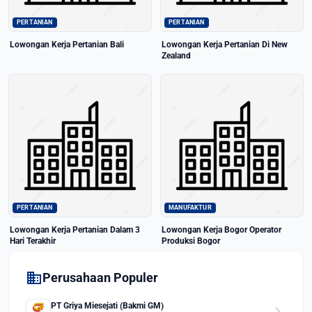
PERTANIAN
PERTANIAN
Lowongan Kerja Pertanian Bali
Lowongan Kerja Pertanian Di New
Zealand
PERTANIAN
MANUFAKTUR
Lowongan Kerja Pertanian Dalam 3
Lowongan Kerja Bogor Operator
Hari Terakhir
Produksi Bogor
domain
Perusahaan Populer
PT Griya Miesejati (Bakmi GM)
chevron_right