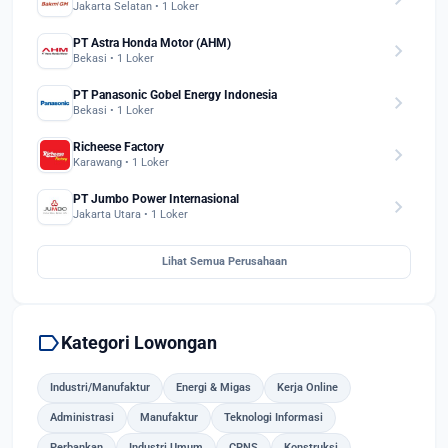
Jakarta Selatan • 1 Loker
PT Astra Honda Motor (AHM)
chevron_right
Bekasi • 1 Loker
PT Panasonic Gobel Energy Indonesia
chevron_right
Bekasi • 1 Loker
Richeese Factory
chevron_right
Karawang • 1 Loker
PT Jumbo Power Internasional
chevron_right
Jakarta Utara • 1 Loker
Lihat Semua Perusahaan
label
Kategori Lowongan
Industri/Manufaktur
Energi & Migas
Kerja Online
Administrasi
Manufaktur
Teknologi Informasi
Perbankan
Industri Umum
CPNS
Konstruksi