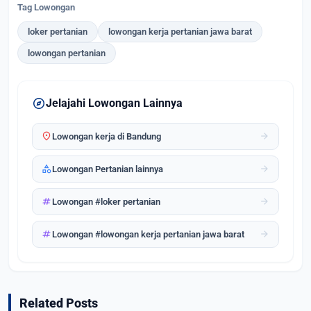
Tag Lowongan
loker pertanian
lowongan kerja pertanian jawa barat
lowongan pertanian
explore
Jelajahi Lowongan Lainnya
location_on
arrow_forward
Lowongan kerja di Bandung
category
arrow_forward
Lowongan Pertanian lainnya
tag
arrow_forward
Lowongan #loker pertanian
tag
arrow_forward
Lowongan #lowongan kerja pertanian jawa barat
Related Posts