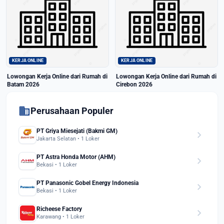
KERJA ONLINE
KERJA ONLINE
Lowongan Kerja Online dari Rumah di
Lowongan Kerja Online dari Rumah di
Batam 2026
Cirebon 2026
domain
Perusahaan Populer
PT Griya Miesejati (Bakmi GM)
chevron_right
Jakarta Selatan • 1 Loker
PT Astra Honda Motor (AHM)
chevron_right
Bekasi • 1 Loker
PT Panasonic Gobel Energy Indonesia
chevron_right
Bekasi • 1 Loker
Richeese Factory
chevron_right
Karawang • 1 Loker