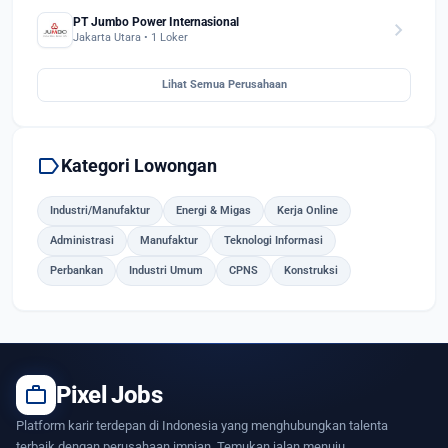
PT Jumbo Power Internasional
chevron_right
Jakarta Utara • 1 Loker
Lihat Semua Perusahaan
label
Kategori Lowongan
Industri/Manufaktur
Energi & Migas
Kerja Online
Administrasi
Manufaktur
Teknologi Informasi
Perbankan
Industri Umum
CPNS
Konstruksi
work
Pixel Jobs
Platform karir terdepan di Indonesia yang menghubungkan talenta
terbaik dengan perusahaan impian. Temukan jalan menuju