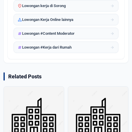
location_on
arrow_forward
Lowongan kerja di Sorong
category
arrow_forward
Lowongan Kerja Online lainnya
tag
arrow_forward
Lowongan #Content Moderator
tag
arrow_forward
Lowongan #Kerja dari Rumah
Related Posts