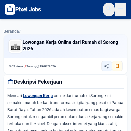
search
menu
work
Pixel Jobs
Beranda
/
Lowongan Kerja Online dari Rumah di Sorong
2026
share
bookmark
visibility
location_on
schedule
57 views
Sorong
19/07/2026
work
Deskripsi Pekerjaan
Mencari
Lowongan Kerja
online dari rumah di Sorong kini
semakin mudah berkat transformasi digital yang pesat di Papua
Barat Daya. Tahun 2026 adalah kesempatan emas bagi warga
Sorong untuk mengambil peran dalam dunia kerja yang semakin
terbuka dan fleksibel. Dengan akses internet yang kian stabil,
Anda dapat menjangkau berbagai peluang karier remote tanpa