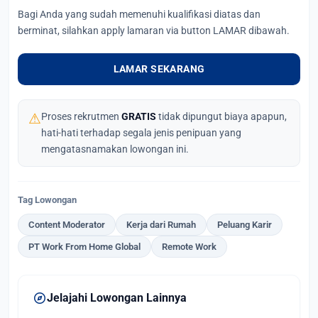
Bagi Anda yang sudah memenuhi kualifikasi diatas dan
berminat, silahkan apply lamaran via button LAMAR dibawah.
LAMAR SEKARANG
⚠
Proses rekrutmen
GRATIS
tidak dipungut biaya apapun,
hati-hati terhadap segala jenis penipuan yang
mengatasnamakan lowongan ini.
Tag Lowongan
Content Moderator
Kerja dari Rumah
Peluang Karir
PT Work From Home Global
Remote Work
explore
Jelajahi Lowongan Lainnya