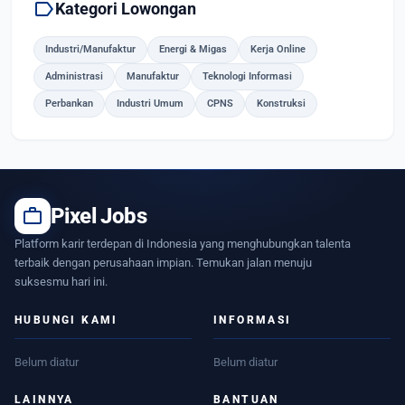
label
Kategori Lowongan
Industri/Manufaktur
Energi & Migas
Kerja Online
Administrasi
Manufaktur
Teknologi Informasi
Perbankan
Industri Umum
CPNS
Konstruksi
work
Pixel Jobs
Platform karir terdepan di Indonesia yang menghubungkan talenta
terbaik dengan perusahaan impian. Temukan jalan menuju
suksesmu hari ini.
HUBUNGI KAMI
INFORMASI
Belum diatur
Belum diatur
LAINNYA
BANTUAN