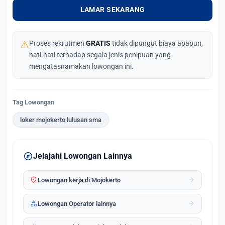
LAMAR SEKARANG
⚠
Proses rekrutmen
GRATIS
tidak dipungut biaya apapun,
hati-hati terhadap segala jenis penipuan yang
mengatasnamakan lowongan ini.
Tag Lowongan
loker mojokerto lulusan sma
explore
Jelajahi Lowongan Lainnya
location_on
arrow_forward
Lowongan kerja di Mojokerto
category
arrow_forward
Lowongan Operator lainnya