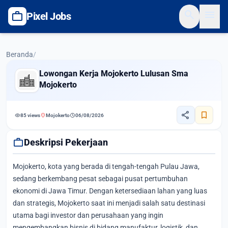
search
menu
work
Pixel Jobs
Beranda
/
Lowongan Kerja Mojokerto Lulusan Sma
Mojokerto
share
bookmark
visibility
location_on
schedule
85 views
Mojokerto
06/08/2026
work
Deskripsi Pekerjaan
Mojokerto, kota yang berada di tengah-tengah Pulau Jawa,
sedang berkembang pesat sebagai pusat pertumbuhan
ekonomi di Jawa Timur. Dengan ketersediaan lahan yang luas
dan strategis, Mojokerto saat ini menjadi salah satu destinasi
utama bagi investor dan perusahaan yang ingin
mengembangkan bisnis di bidang manufaktur, logistik, dan