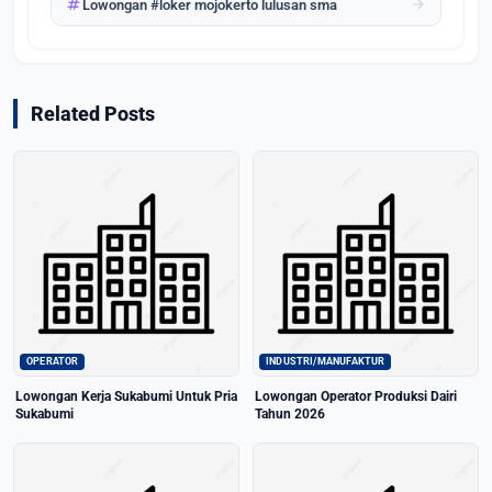
tag
arrow_forward
Lowongan #loker mojokerto lulusan sma
Related Posts
OPERATOR
INDUSTRI/MANUFAKTUR
Lowongan Kerja Sukabumi Untuk Pria
Lowongan Operator Produksi Dairi
Sukabumi
Tahun 2026