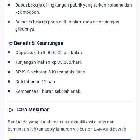
Dapat bekerja di lingkungan pabrik yang terkontrol suhu dan
kelembaban.
Bersedia bekerja pada shift malam atau siang dengan
gilirannya.
star
Benefit & Keuntungan
Gaji pokok Rp 3.000.000 per bulan.
Tunjangan makan Rp 35.000/hari.
BPJS Kesehatan & Ketenagakerjaan.
Cuti tahunan 12 hari.
Kompensasi liburan sekolah anak.
send
Cara Melamar
Bagi Anda yang sudah memenuhi kualifikasi diatas dan
berminat, silahkan apply lamaran via button LAMAR dibawah.