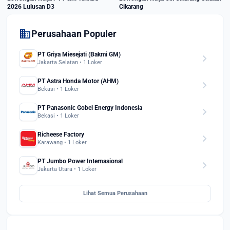
2026 Lulusan D3
Cikarang
domain
Perusahaan Populer
PT Griya Miesejati (Bakmi GM)
chevron_right
Jakarta Selatan • 1 Loker
PT Astra Honda Motor (AHM)
chevron_right
Bekasi • 1 Loker
PT Panasonic Gobel Energy Indonesia
chevron_right
Bekasi • 1 Loker
Richeese Factory
chevron_right
Karawang • 1 Loker
PT Jumbo Power Internasional
chevron_right
Jakarta Utara • 1 Loker
Lihat Semua Perusahaan