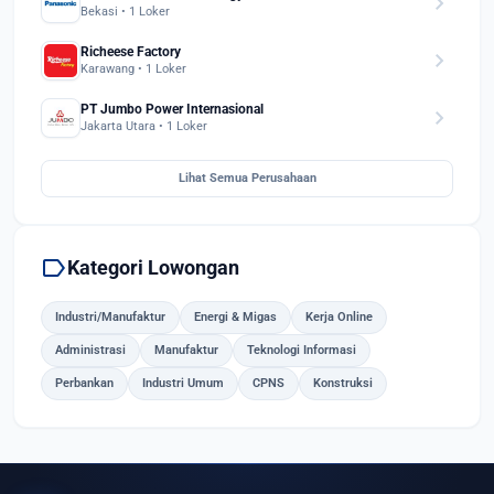
chevron_right
Bekasi • 1 Loker
Richeese Factory
chevron_right
Karawang • 1 Loker
PT Jumbo Power Internasional
chevron_right
Jakarta Utara • 1 Loker
Lihat Semua Perusahaan
label
Kategori Lowongan
Industri/Manufaktur
Energi & Migas
Kerja Online
Administrasi
Manufaktur
Teknologi Informasi
Perbankan
Industri Umum
CPNS
Konstruksi