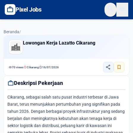
search
menu
work
Pixel Jobs
Beranda
/
Lowongan Kerja Lazatto Cikarang
share
bookmark
visibility
location_on
schedule
70 views
Cikarang
16/07/2026
work
Deskripsi Pekerjaan
Cikarang, sebagai salah satu pusat industri terbesar di Jawa
Barat, terus menunjukkan pertumbuhan yang signifikan pada
tahun 2026. Dengan berbagai proyek infrastruktur yang sedang
berjalan dan meningkatnya kebutuhan akan tenaga kerja di
sektor logistik dan distribusi, peluang karir di kawasan ini
semakin terbuka lebar. Posisi sebagai kurir di industri makanan