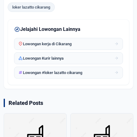
loker lazatto cikarang
explore
Jelajahi Lowongan Lainnya
location_on
arrow_forward
Lowongan kerja di Cikarang
category
arrow_forward
Lowongan Kurir lainnya
tag
arrow_forward
Lowongan #loker lazatto cikarang
Related Posts