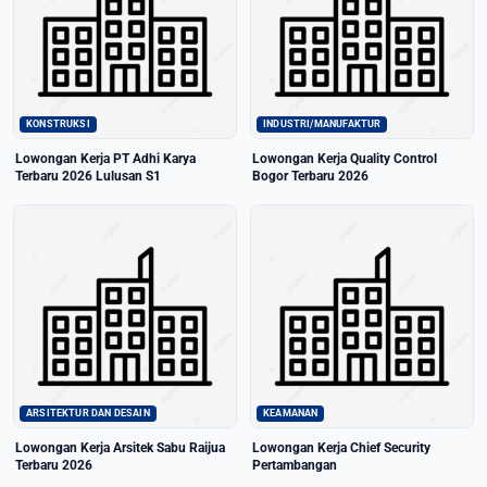
KONSTRUKSI
INDUSTRI/MANUFAKTUR
Lowongan Kerja PT Adhi Karya
Lowongan Kerja Quality Control
Terbaru 2026 Lulusan S1
Bogor Terbaru 2026
ARSITEKTUR DAN DESAIN
KEAMANAN
Lowongan Kerja Arsitek Sabu Raijua
Lowongan Kerja Chief Security
Terbaru 2026
Pertambangan