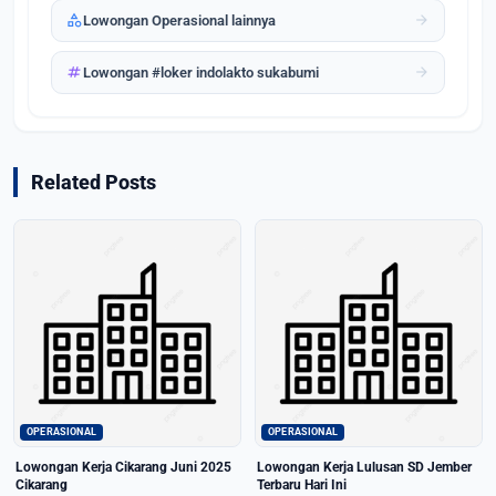
category
arrow_forward
Lowongan Operasional lainnya
tag
arrow_forward
Lowongan #loker indolakto sukabumi
Related Posts
OPERASIONAL
OPERASIONAL
Lowongan Kerja Cikarang Juni 2025
Lowongan Kerja Lulusan SD Jember
Cikarang
Terbaru Hari Ini