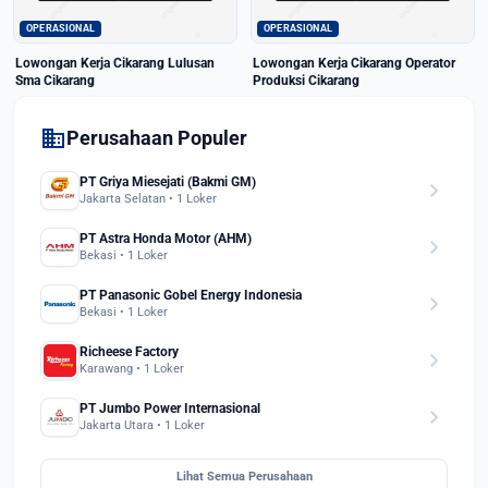
OPERASIONAL
OPERASIONAL
Lowongan Kerja Cikarang Lulusan
Lowongan Kerja Cikarang Operator
Sma Cikarang
Produksi Cikarang
domain
Perusahaan Populer
PT Griya Miesejati (Bakmi GM)
chevron_right
Jakarta Selatan • 1 Loker
PT Astra Honda Motor (AHM)
chevron_right
Bekasi • 1 Loker
PT Panasonic Gobel Energy Indonesia
chevron_right
Bekasi • 1 Loker
Richeese Factory
chevron_right
Karawang • 1 Loker
PT Jumbo Power Internasional
chevron_right
Jakarta Utara • 1 Loker
Lihat Semua Perusahaan