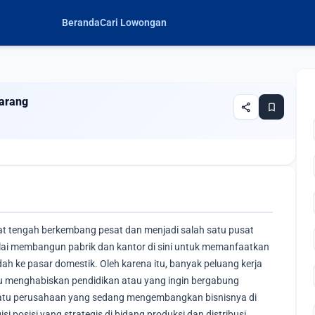
Beranda
Cari Lowongan
karang
share
bookmark
at tengah berkembang pesat dan menjadi salah satu pusat
ulai membangun pabrik dan kantor di sini untuk memanfaatkan
h ke pasar domestik. Oleh karena itu, banyak peluang kerja
ru menghabiskan pendidikan atau yang ingin bergabung
atu perusahaan yang sedang mengembangkan bisnisnya di
i posisi yang strategis di bidang produksi dan distribusi.