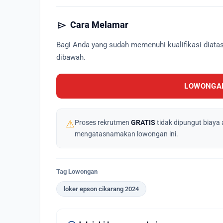
send
Cara Melamar
Bagi Anda yang sudah memenuhi kualifikasi diata
dibawah.
LOWONGAN
⚠
Proses rekrutmen
GRATIS
tidak dipungut biaya 
mengatasnamakan lowongan ini.
Tag Lowongan
loker epson cikarang 2024