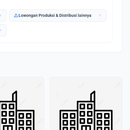
category
forward
arrow_forward
Lowongan Produksi & Distribusi lainnya
forward