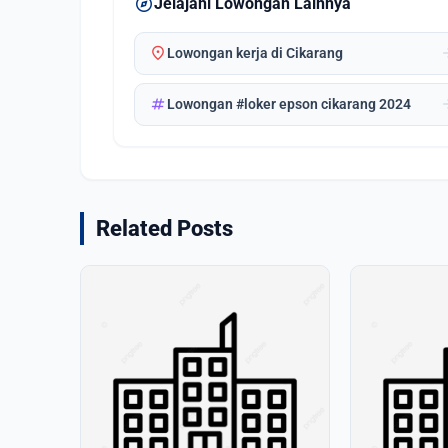
explore
Jelajahi Lowongan Lainnya
location_on
arrow_
Lowongan kerja di Cikarang
tag
arrow_
Lowongan #loker epson cikarang 2024
Related Posts