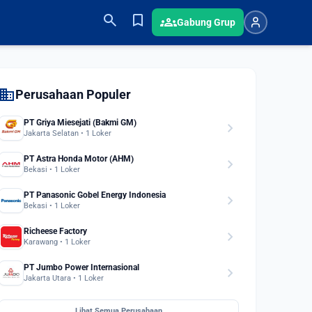
search
bookmark
groups
Gabung Grup
domain
Perusahaan Populer
PT Griya Miesejati (Bakmi GM)
chevron_right
Jakarta Selatan • 1 Loker
PT Astra Honda Motor (AHM)
chevron_right
Bekasi • 1 Loker
PT Panasonic Gobel Energy Indonesia
chevron_right
Bekasi • 1 Loker
Richeese Factory
chevron_right
Karawang • 1 Loker
PT Jumbo Power Internasional
chevron_right
Jakarta Utara • 1 Loker
Lihat Semua Perusahaan