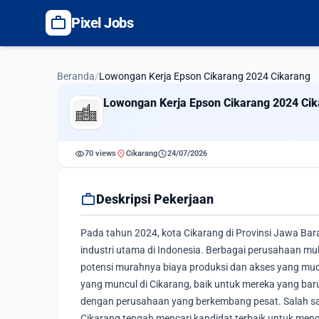
work
Pixel Jobs
Beranda
/
Lowongan Kerja Epson Cikarang 2024 Cikarang
Lowongan Kerja Epson Cikarang 2024 Ci
visibility
location_on
schedule
70 views
Cikarang
24/07/2026
work
Deskripsi Pekerjaan
Pada tahun 2024, kota Cikarang di Provinsi Jawa Bar
industri utama di Indonesia. Berbagai perusahaan m
potensi murahnya biaya produksi dan akses yang muda
yang muncul di Cikarang, baik untuk mereka yang ba
dengan perusahaan yang berkembang pesat. Salah s
Cikarang tengah mencari kandidat terbaik untuk mengis