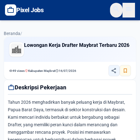
search
menu
work
Pixel Jobs
Beranda
/
Lowongan Kerja Drafter Maybrat Terbaru 2026
share
bookmark
visibility
location_on
schedule
49 views
Kabupaten Maybrat
16/07/2026
work
Deskripsi Pekerjaan
Tahun 2026 menghadirkan banyak peluang kerja di Maybrat,
Papua Barat Daya, termasuk di sektor konstruksi dan desain.
Kami mencari individu berbakat untuk bergabung sebagai
Drafter, yang memiliki peran kunci dalam merancang dan
menggambar rencana proyek. Posisi ini menawarkan
kesempatan untuk berkontribusi dalam berbagai proyek