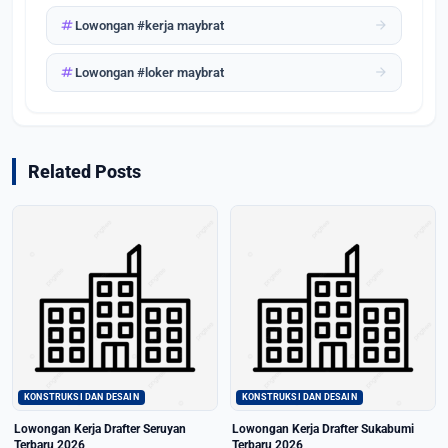
tag
arrow_forward
Lowongan #kerja maybrat
tag
arrow_forward
Lowongan #loker maybrat
Related Posts
KONSTRUKSI DAN DESAIN
KONSTRUKSI DAN DESAIN
Lowongan Kerja Drafter Seruyan
Lowongan Kerja Drafter Sukabumi
Terbaru 2026
Terbaru 2026