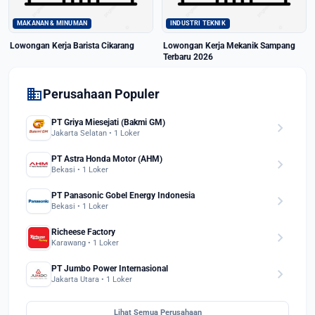
MAKANAN & MINUMAN
INDUSTRI TEKNIK
Lowongan Kerja Barista Cikarang
Lowongan Kerja Mekanik Sampang
Terbaru 2026
domain
Perusahaan Populer
PT Griya Miesejati (Bakmi GM)
chevron_right
Jakarta Selatan • 1 Loker
PT Astra Honda Motor (AHM)
chevron_right
Bekasi • 1 Loker
PT Panasonic Gobel Energy Indonesia
chevron_right
Bekasi • 1 Loker
Richeese Factory
chevron_right
Karawang • 1 Loker
PT Jumbo Power Internasional
chevron_right
Jakarta Utara • 1 Loker
Lihat Semua Perusahaan