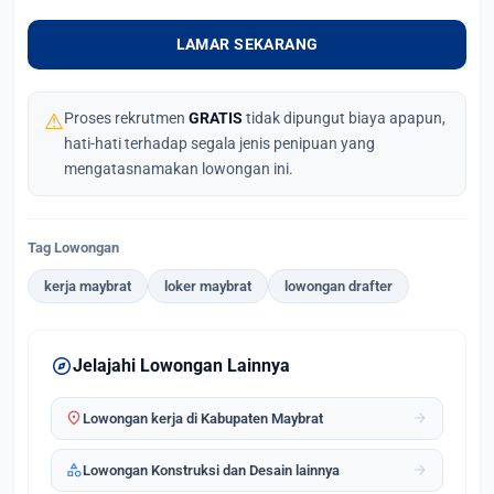
LAMAR SEKARANG
⚠
Proses rekrutmen
GRATIS
tidak dipungut biaya apapun,
hati-hati terhadap segala jenis penipuan yang
mengatasnamakan lowongan ini.
Tag Lowongan
kerja maybrat
loker maybrat
lowongan drafter
explore
Jelajahi Lowongan Lainnya
location_on
arrow_forward
Lowongan kerja di Kabupaten Maybrat
category
arrow_forward
Lowongan Konstruksi dan Desain lainnya