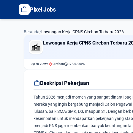
work
Pixel Jobs
Beranda
/
Lowongan Kerja CPNS Cirebon Terbaru 2026
Lowongan Kerja CPNS Cirebon Terbaru 2
visibility
location_on
schedule
70 views
Cirebon
17/07/2026
work
Deskripsi Pekerjaan
Tahun 2026 menjadi momen yang sangat dinanti bagi p
mereka yang ingin bergabung menjadi Calon Pegawai N
lulusan, baik SMA/SMK, D3, maupun S1. Dengan berbag
kesempatan untuk mendapatkan pekerjaan yang stabil d
menjadi PNS juga memberikan banyak keuntungan lainn
CPNS di Cirebon dan apa saja yang perlu dipersiapka