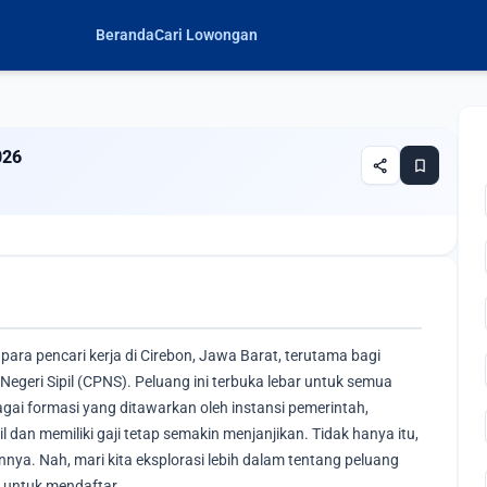
Beranda
Cari Lowongan
026
share
bookmark
ara pencari kerja di Cirebon, Jawa Barat, terutama bagi
egeri Sipil (CPNS). Peluang ini terbuka lebar untuk semua
ai formasi yang ditawarkan oleh instansi pemerintah,
an memiliki gaji tetap semakin menjanjikan. Tidak hanya itu,
ya. Nah, mari kita eksplorasi lebih dalam tentang peluang
n untuk mendaftar.