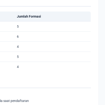
Jumlah Formasi
5
6
4
5
4
da saat pendaftaran