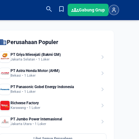
search
bookmark
groups
Gabung Grup
domain
Perusahaan Populer
PT Griya Miesejati (Bakmi GM)
chevron_right
Jakarta Selatan • 1 Loker
PT Astra Honda Motor (AHM)
chevron_right
Bekasi • 1 Loker
PT Panasonic Gobel Energy Indonesia
chevron_right
Bekasi • 1 Loker
Richeese Factory
chevron_right
Karawang • 1 Loker
PT Jumbo Power Internasional
chevron_right
Jakarta Utara • 1 Loker
Lihat Semua Perusahaan