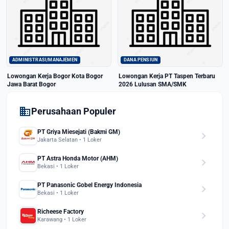
ADMINISTRASI/MANAJEMEN
DANA PENSIUN
Lowongan Kerja Bogor Kota Bogor
Lowongan Kerja PT Taspen Terbaru
Jawa Barat Bogor
2026 Lulusan SMA/SMK
domain
Perusahaan Populer
PT Griya Miesejati (Bakmi GM)
chevron_right
Jakarta Selatan • 1 Loker
PT Astra Honda Motor (AHM)
chevron_right
Bekasi • 1 Loker
PT Panasonic Gobel Energy Indonesia
chevron_right
Bekasi • 1 Loker
Richeese Factory
chevron_right
Karawang • 1 Loker