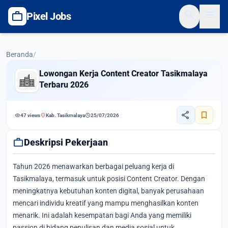
search
menu
work
Pixel Jobs
Beranda
/
Lowongan Kerja Content Creator Tasikmalaya
Terbaru 2026
share
bookmark
visibility
location_on
schedule
47 views
Kab. Tasikmalaya
25/07/2026
work
Deskripsi Pekerjaan
Tahun 2026 menawarkan berbagai peluang kerja di
Tasikmalaya, termasuk untuk posisi Content Creator. Dengan
meningkatnya kebutuhan konten digital, banyak perusahaan
mencari individu kreatif yang mampu menghasilkan konten
menarik. Ini adalah kesempatan bagi Anda yang memiliki
passion di bidang penulisan dan media sosial untuk