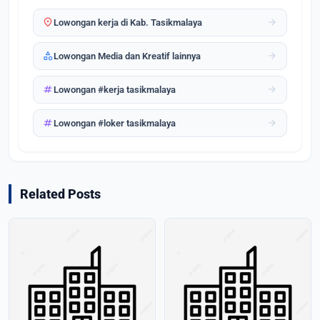
location_on
arrow_forward
Lowongan kerja di Kab. Tasikmalaya
category
arrow_forward
Lowongan Media dan Kreatif lainnya
tag
arrow_forward
Lowongan #kerja tasikmalaya
tag
arrow_forward
Lowongan #loker tasikmalaya
Related Posts