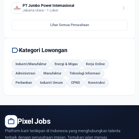
PT Jumbo Power Internasional
chevron_right
Jakarta Utara • 1 Loker
Lihat Semua Perusahaan
label
Kategori Lowongan
Industri/Manufaktur
Energi & Migas
Kerja Online
Administrasi
Manufaktur
Teknologi Informasi
Perbankan
Industri Umum
CPNS
Konstruksi
work
Pixel Jobs
Platform karir terdepan di Indonesia yang menghubungkan talenta
terbaik dengan perusahaan impian. Temukan jalan menuju