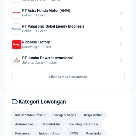
PT Astra Honda Motor (AHM)
chevron_right
Bekasi • 1 Loker
PT Panasonic Gobel Energy Indonesia
chevron_right
Bekasi • 1 Loker
Richeese Factory
chevron_right
Karawang • 1 Loker
PT Jumbo Power Internasional
chevron_right
Jakarta Utara • 1 Loker
Lihat Semua Perusahaan
label
Kategori Lowongan
Industri/Manufaktur
Energi & Migas
Kerja Online
Administrasi
Manufaktur
Teknologi Informasi
Perbankan
Industri Umum
CPNS
Konstruksi