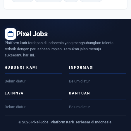
work
Pixel Jobs
Platform karir terdepan di Indonesia yang menghubungkan talenta
terbaik dengan perusahaan impian. Temukan jalan menuju
suksesmu hari ini.
HUBUNGI KAMI
INFORMASI
Belum diatur
Belum diatur
LAINNYA
BANTUAN
Belum diatur
Belum diatur
© 2026 Pixel Jobs. Platform Karir Terbesar di Indonesia.