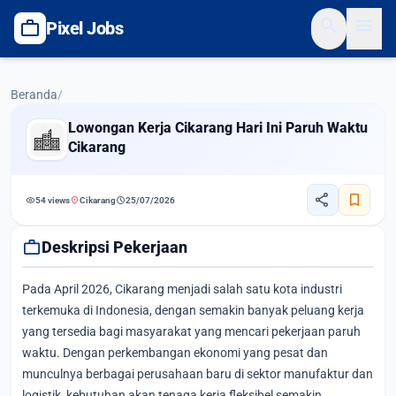
search
menu
work
Pixel Jobs
Beranda
/
Lowongan Kerja Cikarang Hari Ini Paruh Waktu
Cikarang
share
bookmark
visibility
location_on
schedule
54 views
Cikarang
25/07/2026
work
Deskripsi Pekerjaan
Pada April 2026, Cikarang menjadi salah satu kota industri
terkemuka di Indonesia, dengan semakin banyak peluang kerja
yang tersedia bagi masyarakat yang mencari pekerjaan paruh
waktu. Dengan perkembangan ekonomi yang pesat dan
munculnya berbagai perusahaan baru di sektor manufaktur dan
logistik, kebutuhan akan tenaga kerja fleksibel semakin