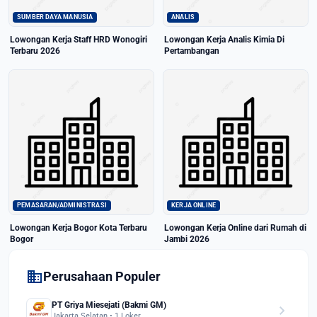
SUMBER DAYA MANUSIA
ANALIS
Lowongan Kerja Staff HRD Wonogiri
Lowongan Kerja Analis Kimia Di
Terbaru 2026
Pertambangan
PEMASARAN/ADMINISTRASI
KERJA ONLINE
Lowongan Kerja Bogor Kota Terbaru
Lowongan Kerja Online dari Rumah di
Bogor
Jambi 2026
domain
Perusahaan Populer
PT Griya Miesejati (Bakmi GM)
chevron_right
Jakarta Selatan • 1 Loker