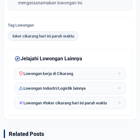
mengatasnamakan lowongan ini.
Tag Lowongan
loker cikarang hari ini paruh waktu
explore
Jelajahi Lowongan Lainnya
location_on
arrow_forward
Lowongan kerja di Cikarang
category
arrow_forward
Lowongan Industri/Logistik lainnya
tag
arrow_forward
Lowongan #loker cikarang hari ini paruh waktu
Related Posts