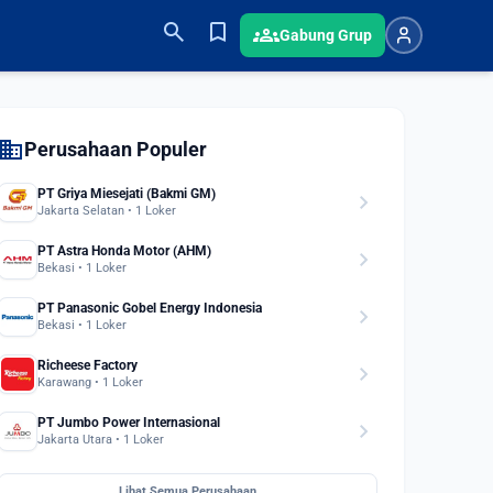
search
bookmark
groups
Gabung Grup
domain
Perusahaan Populer
PT Griya Miesejati (Bakmi GM)
chevron_right
Jakarta Selatan • 1 Loker
PT Astra Honda Motor (AHM)
chevron_right
Bekasi • 1 Loker
PT Panasonic Gobel Energy Indonesia
chevron_right
Bekasi • 1 Loker
Richeese Factory
chevron_right
Karawang • 1 Loker
PT Jumbo Power Internasional
chevron_right
Jakarta Utara • 1 Loker
Lihat Semua Perusahaan