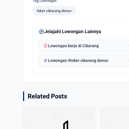
Tag Lowongan
loker cikarang denso
explore
Jelajahi Lowongan Lainnya
location_on
arrow_
Lowongan kerja di Cikarang
tag
arrow_
Lowongan #loker cikarang denso
Related Posts