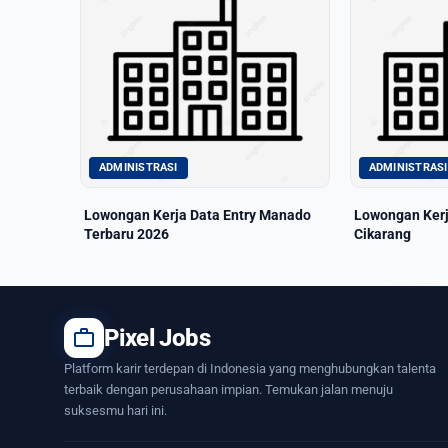
ADMINISTRASI
ADMINISTRASI
Lowongan Kerja Data Entry Manado
Lowongan Kerj
Terbaru 2026
Cikarang
work
Pixel Jobs
Platform karir terdepan di Indonesia yang menghubungkan talenta
terbaik dengan perusahaan impian. Temukan jalan menuju
suksesmu hari ini.