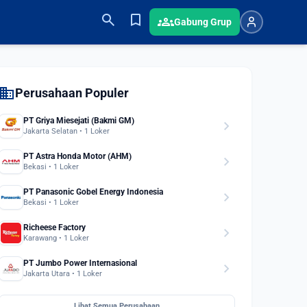
search
bookmark
groups
Gabung Grup
domain
Perusahaan Populer
PT Griya Miesejati (Bakmi GM)
chevron_right
Jakarta Selatan • 1 Loker
PT Astra Honda Motor (AHM)
chevron_right
Bekasi • 1 Loker
PT Panasonic Gobel Energy Indonesia
chevron_right
Bekasi • 1 Loker
Richeese Factory
chevron_right
Karawang • 1 Loker
PT Jumbo Power Internasional
chevron_right
Jakarta Utara • 1 Loker
Lihat Semua Perusahaan