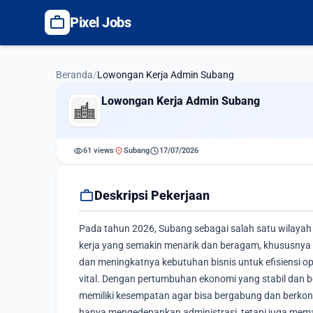
work
Pixel Jobs
Beranda
/
Lowongan Kerja Admin Subang
Lowongan Kerja Admin Subang
visibility
location_on
schedule
61 views
Subang
17/07/2026
work
Deskripsi Pekerjaan
Pada tahun 2026, Subang sebagai salah satu wilaya
kerja yang semakin menarik dan beragam, khususnya d
dan meningkatnya kebutuhan bisnis untuk efisiensi op
vital. Dengan pertumbuhan ekonomi yang stabil dan be
memiliki kesempatan agar bisa bergabung dan berkontr
hanya mengedepankan administrasi, tetapi juga mema