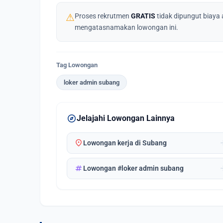
⚠
Proses rekrutmen
GRATIS
tidak dipungut biaya 
mengatasnamakan lowongan ini.
Tag Lowongan
loker admin subang
explore
Jelajahi Lowongan Lainnya
location_on
arrow_
Lowongan kerja di Subang
tag
arrow_
Lowongan #loker admin subang