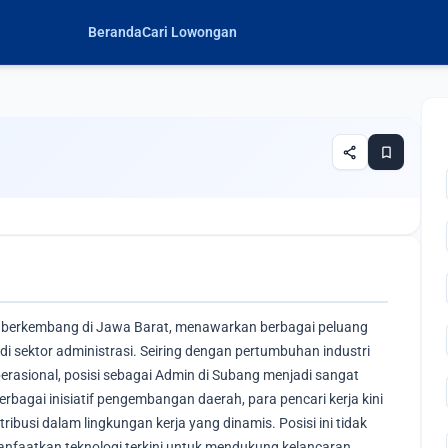
Beranda
Cari Lowongan
share
bookmark
h berkembang di Jawa Barat, menawarkan berbagai peluang
i sektor administrasi. Seiring dengan pertumbuhan industri
erasional, posisi sebagai Admin di Subang menjadi sangat
rbagai inisiatif pengembangan daerah, para pencari kerja kini
ibusi dalam lingkungan kerja yang dinamis. Posisi ini tidak
nfaatkan teknologi terkini untuk mendukung kelancaran