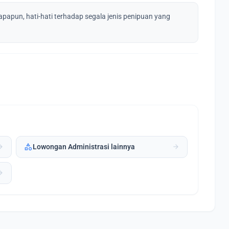
apapun, hati-hati terhadap segala jenis penipuan yang
category
forward
arrow_forward
Lowongan Administrasi lainnya
forward