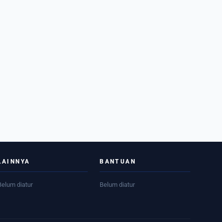
LAINNYA
BANTUAN
Belum diatur
Belum diatur