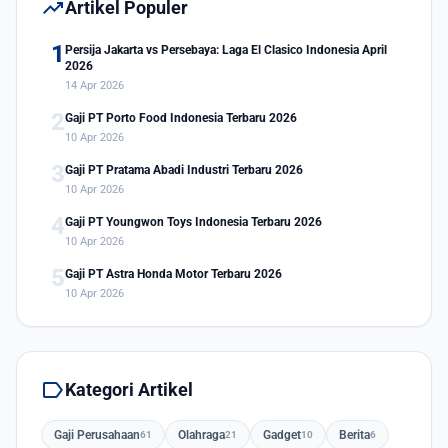
trending_up
Artikel Populer
1
Persija Jakarta vs Persebaya: Laga El Clasico Indonesia April
2026
14 Apr 2026
2
Gaji PT Porto Food Indonesia Terbaru 2026
10 Apr 2026
3
Gaji PT Pratama Abadi Industri Terbaru 2026
10 Apr 2026
4
Gaji PT Youngwon Toys Indonesia Terbaru 2026
10 Apr 2026
5
Gaji PT Astra Honda Motor Terbaru 2026
10 Apr 2026
label
Kategori Artikel
Gaji Perusahaan
Olahraga
Gadget
Berita
61
21
10
6