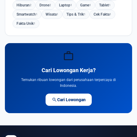
Hiburan
Drone
Laptop
Game
Tablet
2
2
1
1
1
Smartwatch
Wisata
Tips & Trik
Cek Fakta
1
1
1
1
Fakta Unik
1
work
Cari Lowongan Kerja?
Temukan ribuan lowongan dari perusahaan terpercaya di
Indonesia.
search
Cari Lowongan