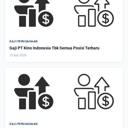
GAJI PERUSAHAAN
Gaji PT Kino Indonesia Tbk Semua Posisi Terbaru
13 Apr 2026
GAJI PERUSAHAAN