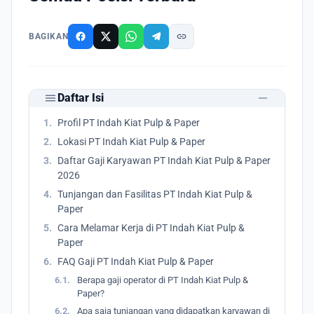
link
BAGIKAN
remove
menu
Daftar Isi
1.
Profil PT Indah Kiat Pulp & Paper
2.
Lokasi PT Indah Kiat Pulp & Paper
3.
Daftar Gaji Karyawan PT Indah Kiat Pulp & Paper
2026
4.
Tunjangan dan Fasilitas PT Indah Kiat Pulp &
Paper
5.
Cara Melamar Kerja di PT Indah Kiat Pulp &
Paper
6.
FAQ Gaji PT Indah Kiat Pulp & Paper
6.1.
Berapa gaji operator di PT Indah Kiat Pulp &
Paper?
6.2.
Apa saja tunjangan yang didapatkan karyawan di