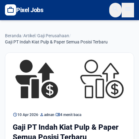
search
menu
work
Pixel Jobs
Beranda
/
Artikel
/
Gaji Perusahaan
/
Gaji PT Indah Kiat Pulp & Paper Semua Posisi Terbaru
Gaji Perusahaan
schedule
person
menu_book
10 Apr 2026
•
adnan
•
4 menit baca
Gaji PT Indah Kiat Pulp & Paper
Semua Posisi Terbaru