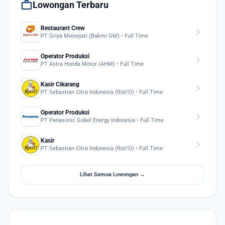
work
Lowongan Terbaru
Restaurant Crew
chevron_right
PT Griya Miesejati (Bakmi GM) • Full Time
Operator Produksi
chevron_right
PT Astra Honda Motor (AHM) • Full Time
Kasir Cikarang
chevron_right
PT Sebastian Citra Indonesia (Roti’O) • Full Time
Operator Produksi
chevron_right
PT Panasonic Gobel Energy Indonesia • Full Time
Kasir
chevron_right
PT Sebastian Citra Indonesia (Roti’O) • Full Time
Lihat Semua Lowongan →