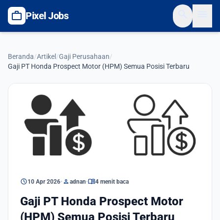
search
menu
work
Pixel Jobs
Beranda
/
Artikel
/
Gaji Perusahaan
/
Gaji PT Honda Prospect Motor (HPM) Semua Posisi Terbaru
Gaji Perusahaan
schedule
person
menu_book
10 Apr 2026
•
adnan
•
4 menit baca
Gaji PT Honda Prospect Motor
(HPM) Semua Posisi Terbaru