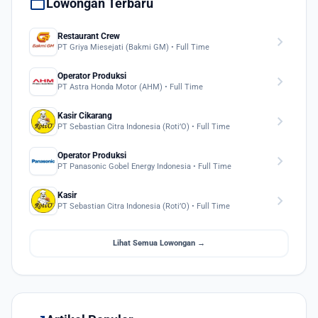
work
Lowongan Terbaru
Restaurant Crew
chevron_right
PT Griya Miesejati (Bakmi GM) • Full Time
Operator Produksi
chevron_right
PT Astra Honda Motor (AHM) • Full Time
Kasir Cikarang
chevron_right
PT Sebastian Citra Indonesia (Roti’O) • Full Time
Operator Produksi
chevron_right
PT Panasonic Gobel Energy Indonesia • Full Time
Kasir
chevron_right
PT Sebastian Citra Indonesia (Roti’O) • Full Time
Lihat Semua Lowongan →