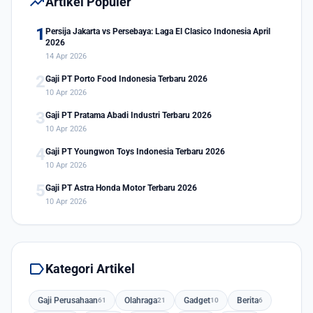
trending_up
Artikel Populer
1
Persija Jakarta vs Persebaya: Laga El Clasico Indonesia April
2026
14 Apr 2026
2
Gaji PT Porto Food Indonesia Terbaru 2026
10 Apr 2026
3
Gaji PT Pratama Abadi Industri Terbaru 2026
10 Apr 2026
4
Gaji PT Youngwon Toys Indonesia Terbaru 2026
10 Apr 2026
5
Gaji PT Astra Honda Motor Terbaru 2026
10 Apr 2026
label
Kategori Artikel
Gaji Perusahaan
Olahraga
Gadget
Berita
61
21
10
6