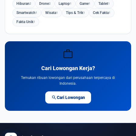
Hiburan
Drone
Laptop
Game
Tablet
2
2
1
1
1
Smartwatch
Wisata
Tips & Trik
Cek Fakta
1
1
1
1
Fakta Unik
1
work
Cari Lowongan Kerja?
Temukan ribuan lowongan dari perusahaan terpercaya di
Indonesia.
search
Cari Lowongan