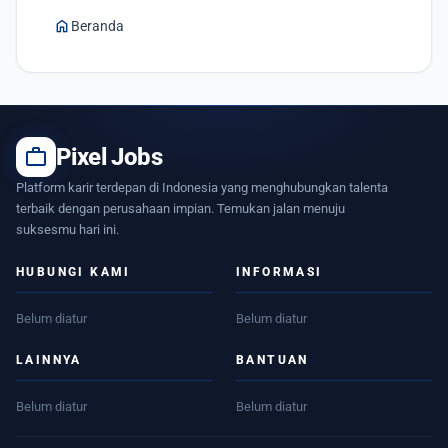
home
Beranda
work
Pixel Jobs
Platform karir terdepan di Indonesia yang menghubungkan talenta
terbaik dengan perusahaan impian. Temukan jalan menuju
suksesmu hari ini.
HUBUNGI KAMI
INFORMASI
Belum diatur
Belum diatur
LAINNYA
BANTUAN
Belum diatur
Belum diatur