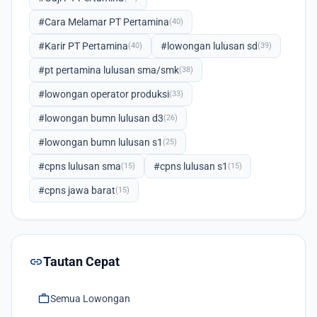
#Cara Melamar PT Pertamina
(40)
#Karir PT Pertamina
#lowongan lulusan sd
(40)
(39)
#pt pertamina lulusan sma/smk
(38)
#lowongan operator produksi
(33)
#lowongan bumn lulusan d3
(26)
#lowongan bumn lulusan s1
(25)
#cpns lulusan sma
#cpns lulusan s1
(15)
(15)
#cpns jawa barat
(15)
link
Tautan Cepat
work
Semua Lowongan