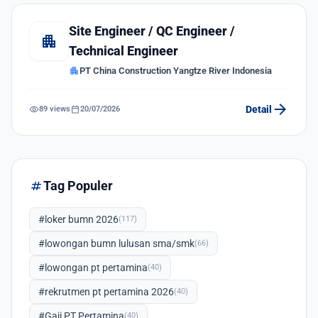
Site Engineer / QC Engineer /
apartment
Technical Engineer
apartment
PT China Construction Yangtze River Indonesia
arrow_forward
visibility
calendar_today
Detail
89 views
20/07/2026
tag
Tag Populer
#loker bumn 2026
(117)
#lowongan bumn lulusan sma/smk
(66)
#lowongan pt pertamina
(40)
#rekrutmen pt pertamina 2026
(40)
#Gaji PT Pertamina
(40)