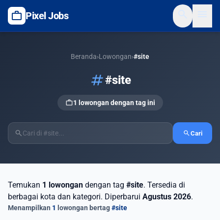
search
menu
work
Pixel Jobs
Beranda
›
Lowongan
›
#site
tag
#site
work
1 lowongan dengan tag ini
search
search
Cari
Temukan
1 lowongan
dengan tag
#site
. Tersedia di
berbagai kota dan kategori. Diperbarui
Agustus 2026
.
Menampilkan
1
lowongan bertag
#site