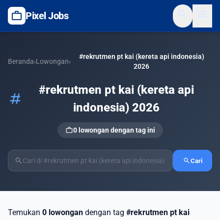
search
menu
work
Pixel Jobs
#rekrutmen pt kai (kereta api indonesia)
Beranda
›
Lowongan
›
2026
#rekrutmen pt kai (kereta api
tag
indonesia) 2026
work
0 lowongan dengan tag ini
search
search
Cari
Temukan
0 lowongan
dengan tag
#rekrutmen pt kai