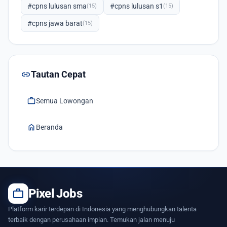
#cpns lulusan sma
#cpns lulusan s1
(15)
(15)
#cpns jawa barat
(15)
link
Tautan Cepat
work
Semua Lowongan
home
Beranda
work
Pixel Jobs
Platform karir terdepan di Indonesia yang menghubungkan talenta
terbaik dengan perusahaan impian. Temukan jalan menuju