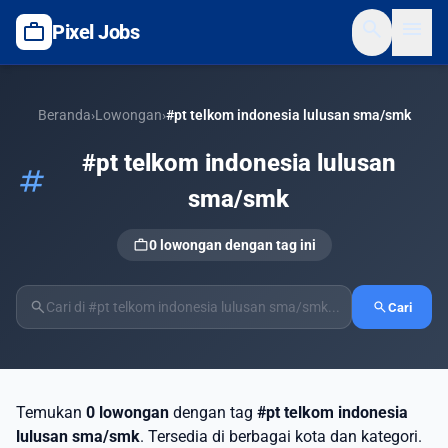
search
menu
work
Pixel Jobs
Beranda
›
Lowongan
›
#pt telkom indonesia lulusan sma/smk
#pt telkom indonesia lulusan
tag
sma/smk
work
0 lowongan dengan tag ini
search
search
Cari
Temukan
0 lowongan
dengan tag
#pt telkom indonesia
lulusan sma/smk
. Tersedia di berbagai kota dan kategori.