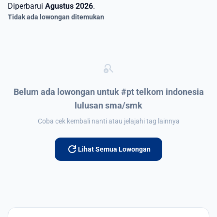
Diperbarui
Agustus 2026
.
Tidak ada lowongan ditemukan
search_off
Belum ada lowongan untuk #pt telkom indonesia
lulusan sma/smk
Coba cek kembali nanti atau jelajahi tag lainnya
refresh
Lihat Semua Lowongan