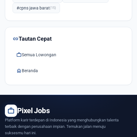
#cpns jawa barat
(15)
link
Tautan Cepat
work
Semua Lowongan
home
Beranda
work
Pixel Jobs
Platform karir terdepan di Indonesia yang menghubungkan talenta
terbaik dengan perusahaan impian. Temukan jalan menuju
suksesmu hari ini.