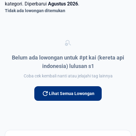
kategori. Diperbarui
Agustus 2026
.
Tidak ada lowongan ditemukan
search_off
Belum ada lowongan untuk #pt kai (kereta api
indonesia) lulusan s1
Coba cek kembali nanti atau jelajahi tag lainnya
refresh
Lihat Semua Lowongan