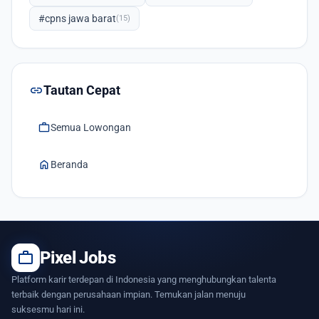
#cpns jawa barat
(15)
link
Tautan Cepat
work
Semua Lowongan
home
Beranda
work
Pixel Jobs
Platform karir terdepan di Indonesia yang menghubungkan talenta
terbaik dengan perusahaan impian. Temukan jalan menuju
suksesmu hari ini.