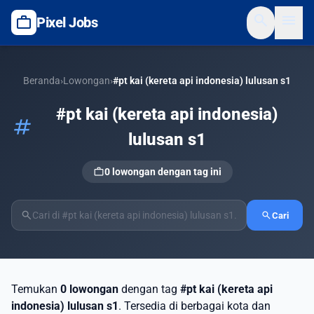
search
menu
work
Pixel Jobs
Beranda
›
Lowongan
›
#pt kai (kereta api indonesia) lulusan s1
#pt kai (kereta api indonesia)
tag
lulusan s1
work
0 lowongan dengan tag ini
search
search
Cari
Temukan
0 lowongan
dengan tag
#pt kai (kereta api
indonesia) lulusan s1
. Tersedia di berbagai kota dan