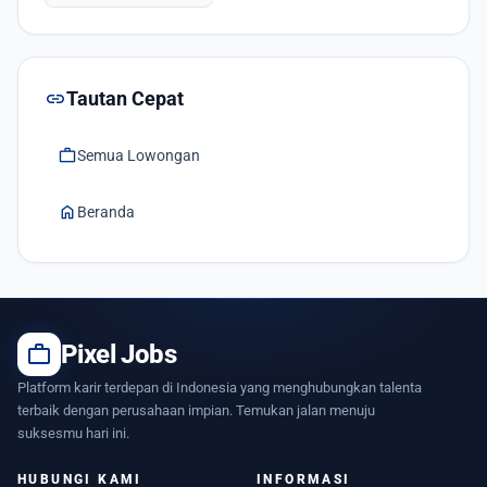
link
Tautan Cepat
work
Semua Lowongan
home
Beranda
work
Pixel Jobs
Platform karir terdepan di Indonesia yang menghubungkan talenta
terbaik dengan perusahaan impian. Temukan jalan menuju
suksesmu hari ini.
HUBUNGI KAMI
INFORMASI