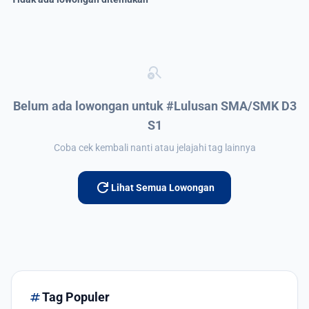
search_off
Belum ada lowongan untuk #Lulusan SMA/SMK D3
S1
Coba cek kembali nanti atau jelajahi tag lainnya
refresh
Lihat Semua Lowongan
tag
Tag Populer