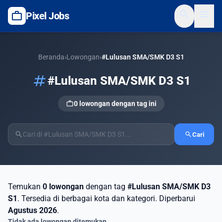
search
menu
work
Pixel Jobs
Beranda
›
Lowongan
›
#Lulusan SMA/SMK D3 S1
tag
#Lulusan SMA/SMK D3 S1
work
0 lowongan dengan tag ini
search
search
Cari
Temukan
0 lowongan
dengan tag
#Lulusan SMA/SMK D3
S1
. Tersedia di berbagai kota dan kategori. Diperbarui
Agustus 2026
.
Tidak ada lowongan ditemukan