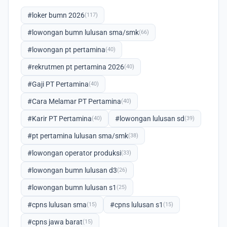
#loker bumn 2026
(117)
#lowongan bumn lulusan sma/smk
(66)
#lowongan pt pertamina
(40)
#rekrutmen pt pertamina 2026
(40)
#Gaji PT Pertamina
(40)
#Cara Melamar PT Pertamina
(40)
#Karir PT Pertamina
#lowongan lulusan sd
(40)
(39)
#pt pertamina lulusan sma/smk
(38)
#lowongan operator produksi
(33)
#lowongan bumn lulusan d3
(26)
#lowongan bumn lulusan s1
(25)
#cpns lulusan sma
#cpns lulusan s1
(15)
(15)
#cpns jawa barat
(15)