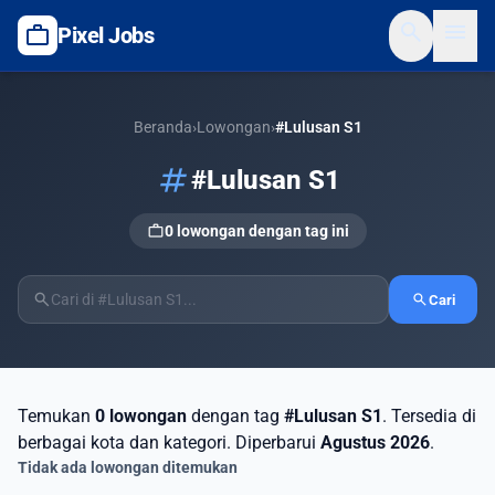
search
menu
work
Pixel Jobs
Beranda
›
Lowongan
›
#Lulusan S1
tag
#Lulusan S1
work
0 lowongan dengan tag ini
search
search
Cari
Temukan
0 lowongan
dengan tag
#Lulusan S1
. Tersedia di
berbagai kota dan kategori. Diperbarui
Agustus 2026
.
Tidak ada lowongan ditemukan