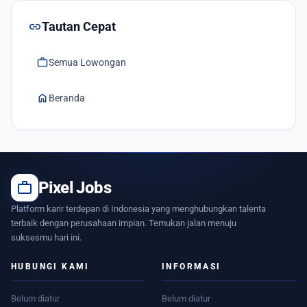
link
Tautan Cepat
work
Semua Lowongan
home
Beranda
work
Pixel Jobs
Platform karir terdepan di Indonesia yang menghubungkan talenta
terbaik dengan perusahaan impian. Temukan jalan menuju
suksesmu hari ini.
HUBUNGI KAMI
INFORMASI
Belum diatur
Belum diatur