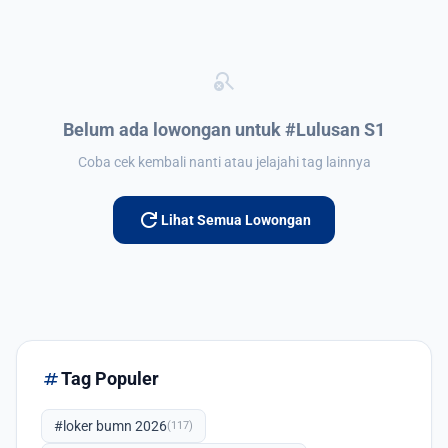
search_off
Belum ada lowongan untuk #Lulusan S1
Coba cek kembali nanti atau jelajahi tag lainnya
refresh
Lihat Semua Lowongan
tag
Tag Populer
#loker bumn 2026
(117)