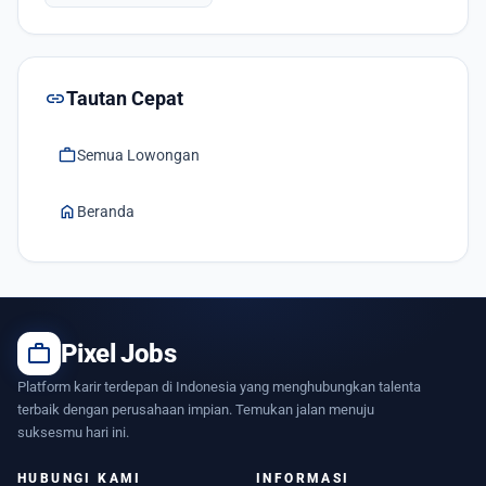
link
Tautan Cepat
work
Semua Lowongan
home
Beranda
work
Pixel Jobs
Platform karir terdepan di Indonesia yang menghubungkan talenta
terbaik dengan perusahaan impian. Temukan jalan menuju
suksesmu hari ini.
HUBUNGI KAMI
INFORMASI