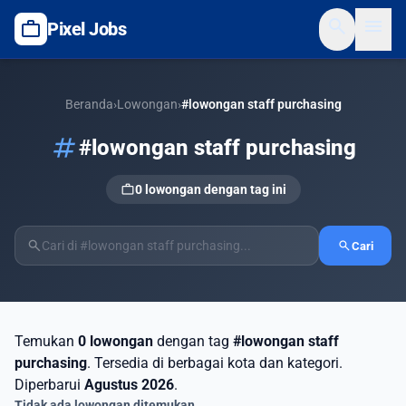
search
menu
work
Pixel Jobs
Beranda
›
Lowongan
›
#lowongan staff purchasing
tag
#lowongan staff purchasing
work
0 lowongan dengan tag ini
search
search
Cari
Temukan
0 lowongan
dengan tag
#lowongan staff
purchasing
. Tersedia di berbagai kota dan kategori.
Diperbarui
Agustus 2026
.
Tidak ada lowongan ditemukan