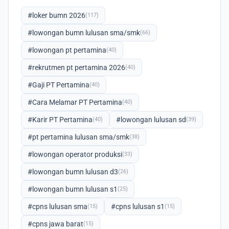
#loker bumn 2026
(117)
#lowongan bumn lulusan sma/smk
(66)
#lowongan pt pertamina
(40)
#rekrutmen pt pertamina 2026
(40)
#Gaji PT Pertamina
(40)
#Cara Melamar PT Pertamina
(40)
#Karir PT Pertamina
#lowongan lulusan sd
(40)
(39)
#pt pertamina lulusan sma/smk
(38)
#lowongan operator produksi
(33)
#lowongan bumn lulusan d3
(26)
#lowongan bumn lulusan s1
(25)
#cpns lulusan sma
#cpns lulusan s1
(15)
(15)
#cpns jawa barat
(15)