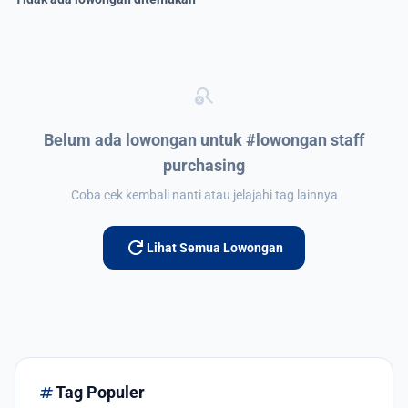
search_off
Belum ada lowongan untuk #lowongan staff
purchasing
Coba cek kembali nanti atau jelajahi tag lainnya
refresh
Lihat Semua Lowongan
tag
Tag Populer