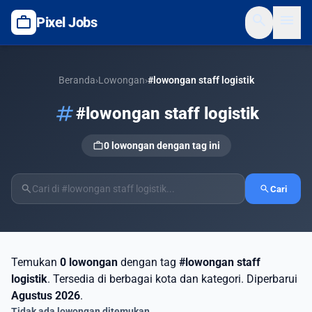
search
menu
work
Pixel Jobs
Beranda
›
Lowongan
›
#lowongan staff logistik
tag
#lowongan staff logistik
work
0 lowongan dengan tag ini
search
search
Cari
Temukan
0 lowongan
dengan tag
#lowongan staff
logistik
. Tersedia di berbagai kota dan kategori. Diperbarui
Agustus 2026
.
Tidak ada lowongan ditemukan