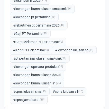
#loker bumn 2026
(117)
#lowongan bumn lulusan sma/smk
(66)
#lowongan pt pertamina
(40)
#rekrutmen pt pertamina 2026
(40)
#Gaji PT Pertamina
(40)
#Cara Melamar PT Pertamina
(40)
#Karir PT Pertamina
#lowongan lulusan sd
(40)
(39)
#pt pertamina lulusan sma/smk
(38)
#lowongan operator produksi
(33)
#lowongan bumn lulusan d3
(26)
#lowongan bumn lulusan s1
(25)
#cpns lulusan sma
#cpns lulusan s1
(15)
(15)
#cpns jawa barat
(15)