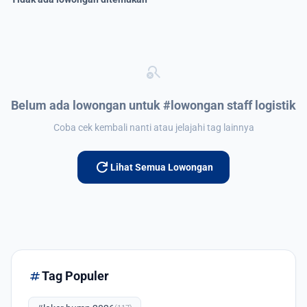
search_off
Belum ada lowongan untuk #lowongan staff logistik
Coba cek kembali nanti atau jelajahi tag lainnya
refresh
Lihat Semua Lowongan
tag
Tag Populer