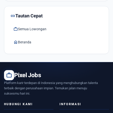
link
Tautan Cepat
work
Semua Lowongan
home
Beranda
work
Pixel Jobs
Platform karir terdepan di Indonesia yang menghubungkan talenta
terbaik dengan perusahaan impian. Temukan jalan menuju
suksesmu hari ini.
HUBUNGI KAMI
INFORMASI