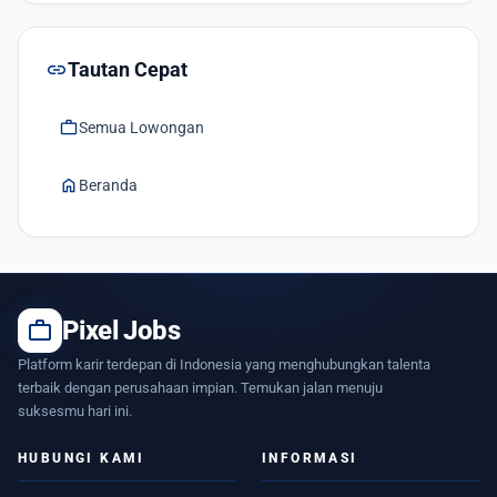
link
Tautan Cepat
work
Semua Lowongan
home
Beranda
work
Pixel Jobs
Platform karir terdepan di Indonesia yang menghubungkan talenta
terbaik dengan perusahaan impian. Temukan jalan menuju
suksesmu hari ini.
HUBUNGI KAMI
INFORMASI