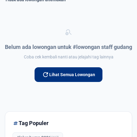
search_off
Belum ada lowongan untuk #lowongan staff gudang
Coba cek kembali nanti atau jelajahi tag lainnya
refresh
Lihat Semua Lowongan
tag
Tag Populer