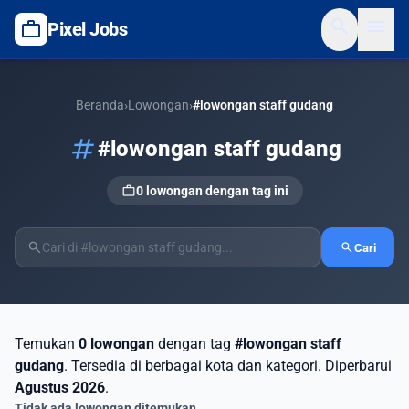
search
menu
work
Pixel Jobs
Beranda
›
Lowongan
›
#lowongan staff gudang
tag
#lowongan staff gudang
work
0 lowongan dengan tag ini
search
search
Cari
Temukan
0 lowongan
dengan tag
#lowongan staff
gudang
. Tersedia di berbagai kota dan kategori. Diperbarui
Agustus 2026
.
Tidak ada lowongan ditemukan