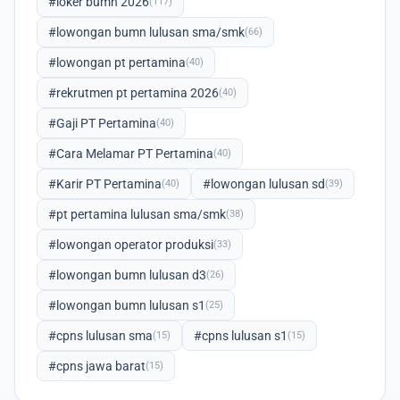
#loker bumn 2026
(117)
#lowongan bumn lulusan sma/smk
(66)
#lowongan pt pertamina
(40)
#rekrutmen pt pertamina 2026
(40)
#Gaji PT Pertamina
(40)
#Cara Melamar PT Pertamina
(40)
#Karir PT Pertamina
#lowongan lulusan sd
(40)
(39)
#pt pertamina lulusan sma/smk
(38)
#lowongan operator produksi
(33)
#lowongan bumn lulusan d3
(26)
#lowongan bumn lulusan s1
(25)
#cpns lulusan sma
#cpns lulusan s1
(15)
(15)
#cpns jawa barat
(15)