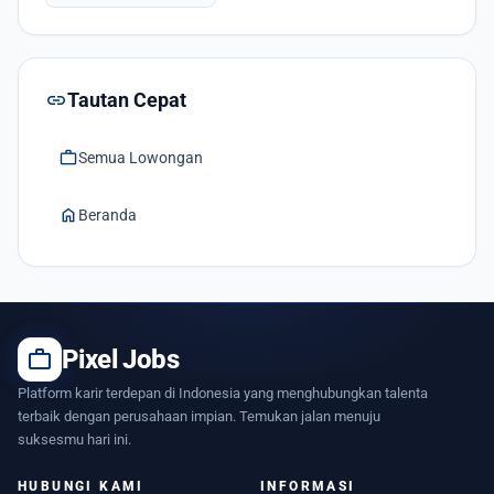
link
Tautan Cepat
work
Semua Lowongan
home
Beranda
work
Pixel Jobs
Platform karir terdepan di Indonesia yang menghubungkan talenta
terbaik dengan perusahaan impian. Temukan jalan menuju
suksesmu hari ini.
HUBUNGI KAMI
INFORMASI