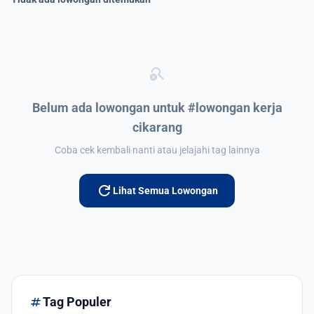
search_off
Belum ada lowongan untuk #lowongan kerja
cikarang
Coba cek kembali nanti atau jelajahi tag lainnya
refresh
Lihat Semua Lowongan
tag
Tag Populer