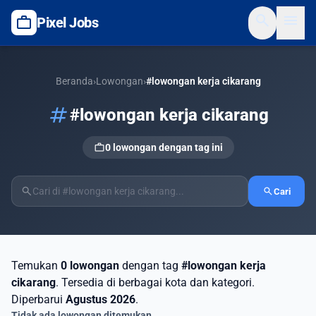
search
menu
work
Pixel Jobs
Beranda
›
Lowongan
›
#lowongan kerja cikarang
tag
#lowongan kerja cikarang
work
0 lowongan dengan tag ini
search
search
Cari
Temukan
0 lowongan
dengan tag
#lowongan kerja
cikarang
. Tersedia di berbagai kota dan kategori.
Diperbarui
Agustus 2026
.
Tidak ada lowongan ditemukan