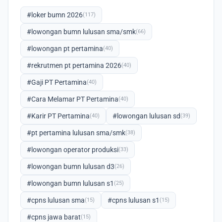
#loker bumn 2026
(117)
#lowongan bumn lulusan sma/smk
(66)
#lowongan pt pertamina
(40)
#rekrutmen pt pertamina 2026
(40)
#Gaji PT Pertamina
(40)
#Cara Melamar PT Pertamina
(40)
#Karir PT Pertamina
#lowongan lulusan sd
(40)
(39)
#pt pertamina lulusan sma/smk
(38)
#lowongan operator produksi
(33)
#lowongan bumn lulusan d3
(26)
#lowongan bumn lulusan s1
(25)
#cpns lulusan sma
#cpns lulusan s1
(15)
(15)
#cpns jawa barat
(15)