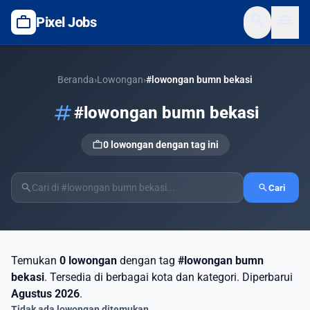
search
menu
work
Pixel Jobs
Beranda
›
Lowongan
›
#lowongan bumn bekasi
tag
#lowongan bumn bekasi
work
0 lowongan dengan tag ini
search
search
Cari
Temukan
0 lowongan
dengan tag
#lowongan bumn
bekasi
. Tersedia di berbagai kota dan kategori. Diperbarui
Agustus 2026
.
Tidak ada lowongan ditemukan