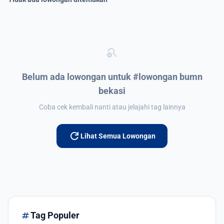
search_off
Belum ada lowongan untuk #lowongan bumn
bekasi
Coba cek kembali nanti atau jelajahi tag lainnya
refresh
Lihat Semua Lowongan
tag
Tag Populer