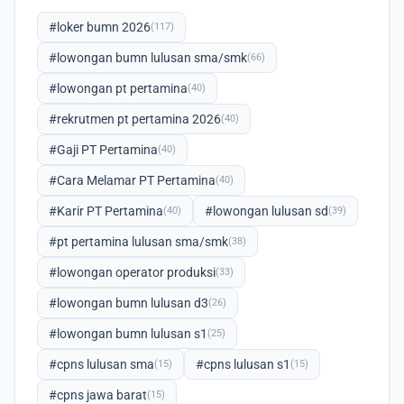
#loker bumn 2026
(117)
#lowongan bumn lulusan sma/smk
(66)
#lowongan pt pertamina
(40)
#rekrutmen pt pertamina 2026
(40)
#Gaji PT Pertamina
(40)
#Cara Melamar PT Pertamina
(40)
#Karir PT Pertamina
#lowongan lulusan sd
(40)
(39)
#pt pertamina lulusan sma/smk
(38)
#lowongan operator produksi
(33)
#lowongan bumn lulusan d3
(26)
#lowongan bumn lulusan s1
(25)
#cpns lulusan sma
#cpns lulusan s1
(15)
(15)
#cpns jawa barat
(15)