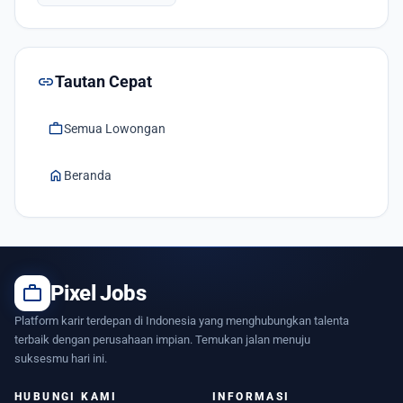
link
Tautan Cepat
work
Semua Lowongan
home
Beranda
work
Pixel Jobs
Platform karir terdepan di Indonesia yang menghubungkan talenta
terbaik dengan perusahaan impian. Temukan jalan menuju
suksesmu hari ini.
HUBUNGI KAMI
INFORMASI